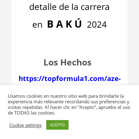
detalle de la carrera
B A K Ú
en
2024
Los Hechos
https://topformula1.com/aze-
gp-2024-los-hechos/
Usamos cookies en nuestro sitio web para brindarle la
experiencia más relevante recordando sus preferencias y
visitas repetidas. Al hacer clic en “Acepto”, apruebo el uso
Lap Chart
de TODAS las cookies.
Cookie settings
ACEPTO
https://topformula1.com/aze-