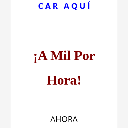
C A R A Q U Í
¡A Mil Por
Hora!
AHORA