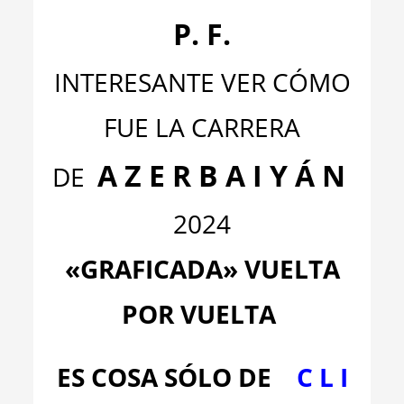
P. F.
INTERESANTE VER CÓMO
FUE LA CARRERA
A Z E R B A I Y Á N
DE
2024
«GRAFICADA» VUELTA
POR VUELTA
ES COSA SÓLO DE
C L I