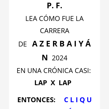
P. F.
LEA CÓMO FUE LA
CARRERA
A Z E R B A I Y Á
DE
N
2024
EN UNA CRÓNICA CASI:
LAP X LAP
ENTONCES:
C L I Q U