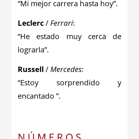
“Mi mejor carrera hasta hoy”.
Leclerc
/
Ferrari
:
“He estado muy cerca de
lograrla”.
Russell
/
Mercedes
:
“Estoy sorprendido y
encantado ”.
N Ú M E R O S