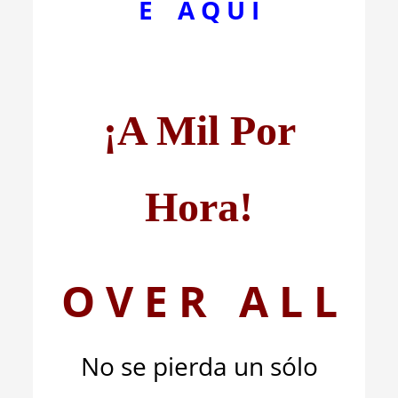
E A Q U Í
¡A Mil Por
Hora!
O V E R A L L
No se pierda un sólo