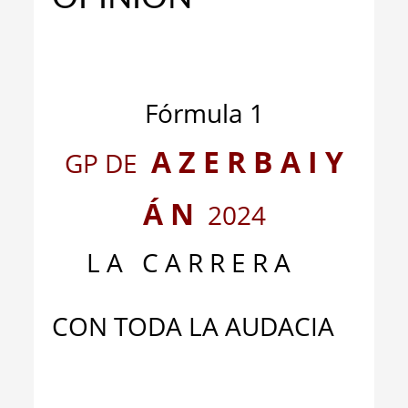
_
_
Fórmula 1
A Z E R B A I Y
GP DE
Á N
2024
L A C A R R E R A
CON TODA LA AUDACIA