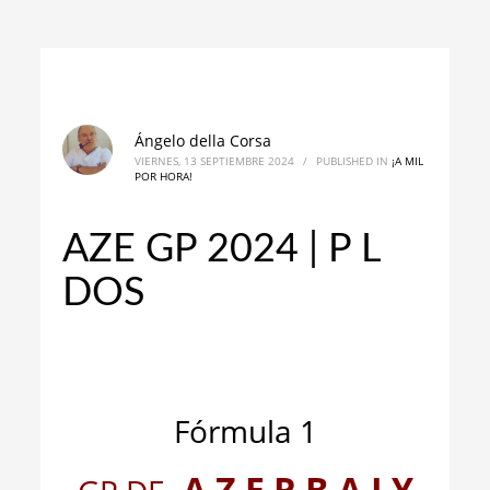
Ángelo della Corsa
VIERNES, 13 SEPTIEMBRE 2024
/
PUBLISHED IN
¡A MIL
POR HORA!
AZE GP 2024 | P L
DOS
_
_
Fórmula 1
A Z E R B A I Y