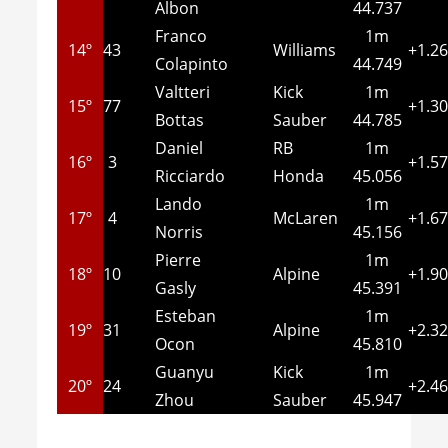
Albon
44.737
Franco
1m
14º
43
Williams
+1.2
Colapinto
44.749
Valtteri
Kick
1m
15º
77
+1.3
Bottas
Sauber
44.785
Daniel
RB
1m
16º
3
+1.5
Ricciardo
Honda
45.056
Lando
1m
17º
4
McLaren
+1.6
Norris
45.156
Pierre
1m
18º
10
Alpine
+1.9
Gasly
45.391
Esteban
1m
19º
31
Alpine
+2.3
Ocon
45.810
Guanyu
Kick
1m
20º
24
+2.4
Zhou
Sauber
45.947