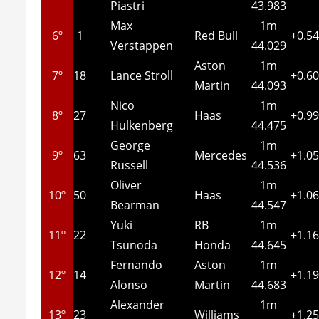
Piastri
43.983
Max
1m
6º
1
Red Bull
+0.5
Verstappen
44.029
Aston
1m
7º
18
Lance Stroll
+0.6
Martin
44.093
Nico
1m
8º
27
Haas
+0.9
Hulkenberg
44.475
George
1m
9º
63
Mercedes
+1.0
Russell
44.536
Oliver
1m
10º
50
Haas
+1.0
Bearman
44.547
Yuki
RB
1m
11º
22
+1.1
Tsunoda
Honda
44.645
Fernando
Aston
1m
12º
14
+1.1
Alonso
Martin
44.683
Alexander
1m
13º
23
Williams
+1.2