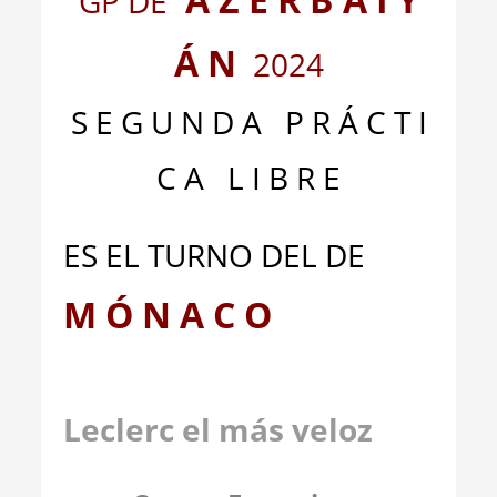
GP DE
Á N
2024
S E G U N D A P R Á C T I
C A L I B R E
ES EL TURNO DEL DE
M Ó N A C O
Leclerc el más veloz