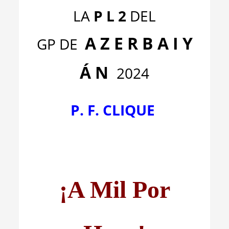
LA
P L 2
DEL
A Z E R B A I Y
GP DE
Á N
2024
P. F. CLIQUE
¡A Mil Por