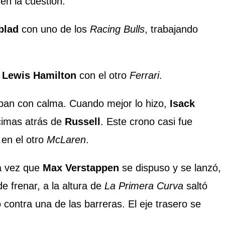
 en la cuestion.
blad
con uno de los
Racing Bulls
, trabajando
r
Lewis Hamilton
con el otro
Ferrari
.
ban con calma. Cuando mejor lo hizo,
Isack
cimas atrás de
Russell
. Este crono casi fue
en el otro
McLaren
.
ra vez que
Max Verstappen
se dispuso y se lanzó,
e frenar, a la altura de
La Primera Curva
saltó
contra una de las barreras. El eje trasero se