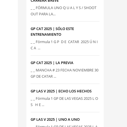
CARRERA BREVE
_ _ FÓRMULA UNO Q U A L Y S / SHOOT
OUT PARA LA...
GP CAT 2025 | SÓLO ESTE
ENTRENAMIENTO
_ _ Fórmula 1 G P D E CATAR 2025 Ú N I
C A ...
GP CAT 2025 | LA PREVIA
_ _ MANCHA # 23 FECHA NOVIEMBRE 30
GP DE CATAR ...
GP LAS V 2025 | ECHO LOS HECHOS
_ _ Fórmula 1 GP DE LAS VEGAS 2025 L O
S H E ...
GP LAS V 2025 | UNO A UNO
_ _ Fórmula 1 GP DE LAS VEGAS 2025 L A