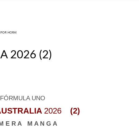
L POR HORA!
 2026 (2)
_
FÓRMULA UNO
AUSTRALIA
2026
(2)
 M E R A M A N G A