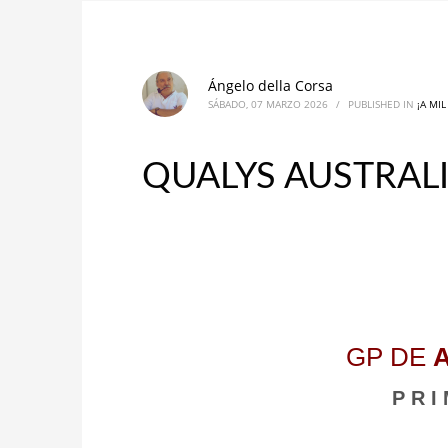
Ángelo della Corsa
SÁBADO, 07 MARZO 2026
/
PUBLISHED IN
¡A MI
QUALYS AUSTRALIA
_
GP DE
P R I