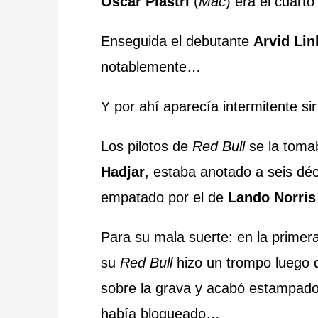
Oscar Piastri
(
Mac
) era el cuarto
Enseguida el debutante
Arvid Lin
notablemente…
Y por ahí aparecía intermitente si
Los pilotos de
Red Bull
se la toma
Hadjar
, estaba anotado a seis dé
empatado por el de
Lando Norris
Para su mala suerte: en la prime
su
Red Bull
hizo un trompo luego d
sobre la grava y acabó estampado 
había bloqueado…