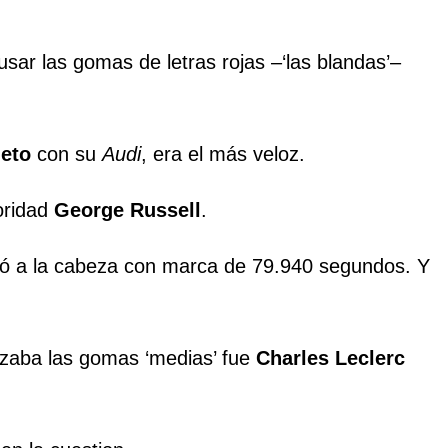
usar las gomas de letras rojas –‘las blandas’–
leto
con su
Audi
, era el más veloz.
oridad
George Russell
.
có a la cabeza con marca de 79.940 segundos. Y
lzaba las gomas ‘medias’ fue
Charles Leclerc