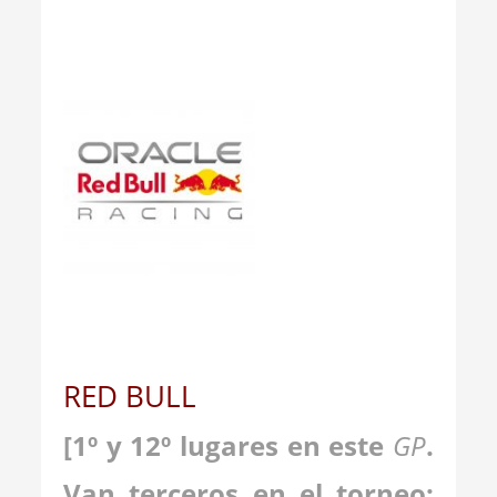
__
RED BULL
[1º y 12º lugares en este
GP
.
Van terceros en el torneo: