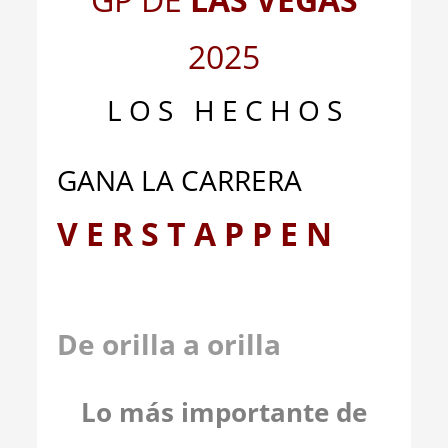
2025
L O S H E C H O S
GANA LA CARRERA
V E R S T A P P E N
De orilla a orilla
Lo más importante de