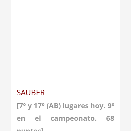
_
SAUBER
[7º y 17º (AB) lugares hoy. 9º
en el campeonato. 68
puntos]