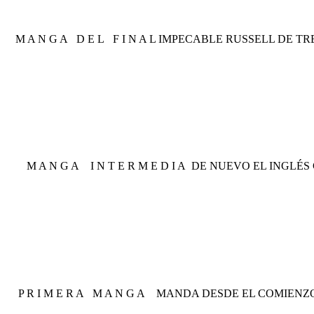
 D E L F I N A L IMPECABLE RUSSELL DE TRES, TRES Mu
G A I N T E R M E D I A DE NUEVO EL INGLÉS CON EL
 I M E R A M A N G A MANDA DESDE EL COMIENZO R