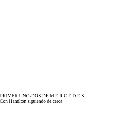
 A PRIMER UNO-DOS DE M E R C E D E S Russell primer
e. Con Hamilton siguiendo de cerca