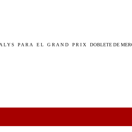
 Y S P A R A E L G R A N D P R I X DOBLETE 