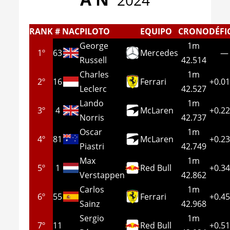
2024
RANK
#
NAC
PILOTO
EQUIPO
CRONO
DÉFI
George
1m
1º
63
Mercedes
—
Russell
42.514
Charles
1m
2º
16
Ferrari
+0.0
Leclerc
42.527
Lando
1m
3º
4
McLaren
+0.2
Norris
42.737
Oscar
1m
4º
81
McLaren
+0.2
Piastri
42.749
Max
1m
5º
1
Red Bull
+0.3
Verstappen
42.862
Carlos
1m
6º
55
Ferrari
+0.4
Sainz
42.968
Sergio
1m
7º
11
Red Bull
+0.5