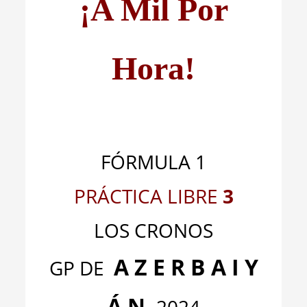
¡A Mil Por
Hora!
FÓRMULA 1
PRÁCTICA LIBRE
3
LOS CRONOS
A Z E R B A I Y
GP DE
Á N