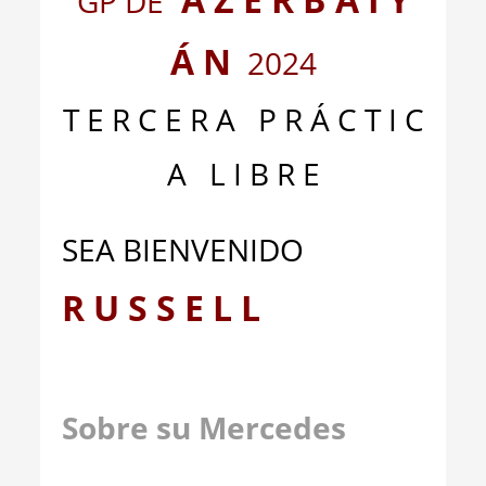
GP DE
Á N
2024
T E R C E R A P R Á C T I C
A L I B R E
SEA BIENVENIDO
R U S S E L L
Sobre su Mercedes