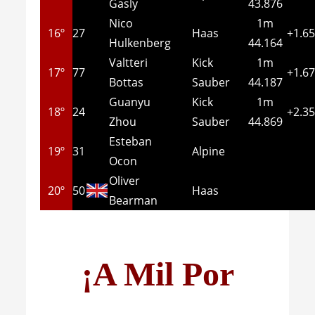
Gasly
43.876
Nico
1m
16º
27
Haas
+1.6
Hulkenberg
44.164
Valtteri
Kick
1m
17º
77
+1.6
Bottas
Sauber
44.187
Guanyu
Kick
1m
18º
24
+2.3
Zhou
Sauber
44.869
Esteban
19º
31
Alpine
Ocon
Oliver
20º
50
Haas
Bearman
¡A Mil Por