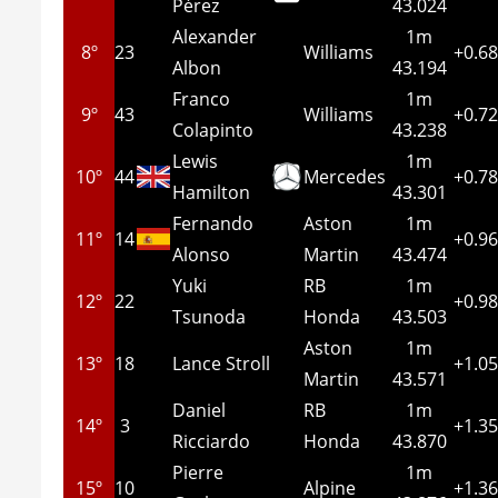
Pérez
43.024
Alexander
1m
8º
23
Williams
+0.6
Albon
43.194
Franco
1m
9º
43
Williams
+0.7
Colapinto
43.238
Lewis
1m
10º
44
Mercedes
+0.7
Hamilton
43.301
Fernando
Aston
1m
11º
14
+0.9
Alonso
Martin
43.474
Yuki
RB
1m
12º
22
+0.9
Tsunoda
Honda
43.503
Aston
1m
13º
18
Lance Stroll
+1.0
Martin
43.571
Daniel
RB
1m
14º
3
+1.3
Ricciardo
Honda
43.870
Pierre
1m
15º
10
Alpine
+1.3