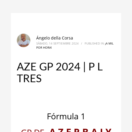
Ángelo della Corsa
SÁBADO, 14 SEPTIEMBRE 2024
/
PUBLISHED IN
¡A MIL
POR HORA!
AZE GP 2024 | P L
TRES
_
_
Fórmula 1
A Z E R B A I Y