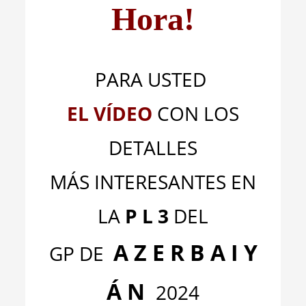
Hora!
PARA USTED
EL VÍDEO
CON LOS
DETALLES
MÁS INTERESANTES EN
LA
P L 3
DEL
A Z E R B A I Y
GP DE
Á N
2024