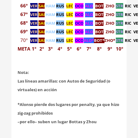
66º
VER
SAI
HAM
RUS
LEC
OCO
ALO
BOT
ZHO
STR
RIC
V
67º
VER
SAI
HAM
RUS
LEC
OCO
ALO
BOT
ZHO
STR
RIC
V
68º
VER
SAI
HAM
RUS
LEC
OCO
ALO
BOT
ZHO
STR
RIC
V
69º
VER
SAI
HAM
RUS
LEC
OCO
ALO
BOT
ZHO
STR
RIC
V
70º
VER
SAI
HAM
RUS
LEC
OCO
ALO*
BOT*
ZHO*
STR
RIC
V
META
1º
2º
3º
4º
5º
6º
7º
8º
9º
10º
Nota:
Las líneas amarillas: con Autos de Seguridad (o
virtuales) en acción
*Alonso pierde dos lugares por penalty, ya que hizo
zig-zag prohibidos
–por ello– suben un lugar Bottas y Zhou