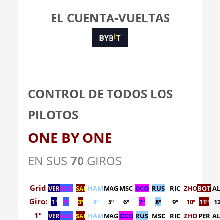
EL CUENTA-VUELTAS
CONTROL DE TODOS LOS
PILOTOS
ONE BY ONE
EN SUS
70
GIROS
Grid
VER
ALO
SAI
HAM
MAG
MSC
OCO
RUS
RIC
ZHO
BOT
A
Giro:
1º
2º
3º
4º
5º
6º
7º
8º
9º
10º
11º
12
1º
VER
ALO
SAI
HAM
MAG
OCO
RUS
MSC
RIC
ZHO
PER
A