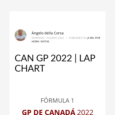
Ángelo della Corsa
DOMINGO, 19 JUNIO 2022
/
PUBLISHED IN
¡A MIL POR
HORA!
,
NOTAS
CAN GP 2022 | LAP
CHART
_
_
FÓRMULA 1
GP DE CANADÁ
2022