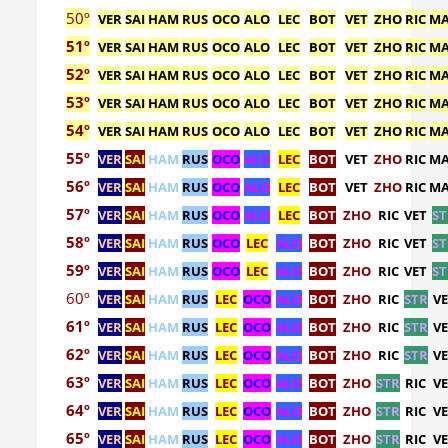
50º
VER
SAI
HAM
RUS
OCO
ALO
LEC
BOT
VET
ZHO
RIC
M
51º
VER
SAI
HAM
RUS
OCO
ALO
LEC
BOT
VET
ZHO
RIC
M
52º
VER
SAI
HAM
RUS
OCO
ALO
LEC
BOT
VET
ZHO
RIC
M
53º
VER
SAI
HAM
RUS
OCO
ALO
LEC
BOT
VET
ZHO
RIC
M
54º
VER
SAI
HAM
RUS
OCO
ALO
LEC
BOT
VET
ZHO
RIC
M
55º
VER
SAI
HAM
RUS
OCO
ALO
LEC
BOT
VET
ZHO
RIC
M
56º
VER
SAI
HAM
RUS
OCO
ALO
LEC
BOT
VET
ZHO
RIC
M
57º
VER
SAI
HAM
RUS
OCO
ALO
LEC
BOT
ZHO
RIC
VET
S
58º
VER
SAI
HAM
RUS
OCO
LEC
ALO
BOT
ZHO
RIC
VET
S
59º
VER
SAI
HAM
RUS
OCO
LEC
ALO
BOT
ZHO
RIC
VET
S
60º
VER
SAI
HAM
RUS
LEC
OCO
ALO
BOT
ZHO
RIC
STR
V
61º
VER
SAI
HAM
RUS
LEC
OCO
ALO
BOT
ZHO
RIC
STR
V
62º
VER
SAI
HAM
RUS
LEC
OCO
ALO
BOT
ZHO
RIC
STR
V
63º
VER
SAI
HAM
RUS
LEC
OCO
ALO
BOT
ZHO
STR
RIC
V
64º
VER
SAI
HAM
RUS
LEC
OCO
ALO
BOT
ZHO
STR
RIC
V
65º
VER
SAI
HAM
RUS
LEC
OCO
ALO
BOT
ZHO
STR
RIC
V