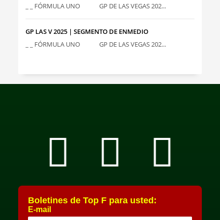
_ _ FÓRMULA UNO GP DE LAS VEGAS 202...
GP LAS V 2025 | SEGMENTO DE ENMEDIO
_ _ FÓRMULA UNO GP DE LAS VEGAS 202...
Boletines de Top F para usted:
E-mail