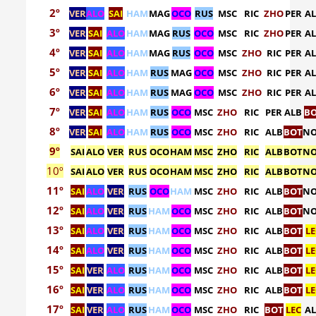
2º
VER
ALO
SAI
HAM
MAG
OCO
RUS
MSC
RIC
ZHO
PER
A
3º
VER
SAI
ALO
HAM
MAG
RUS
OCO
MSC
RIC
ZHO
PER
A
4º
VER
SAI
ALO
HAM
MAG
RUS
OCO
MSC
ZHO
RIC
PER
A
5º
VER
SAI
ALO
HAM
RUS
MAG
OCO
MSC
ZHO
RIC
PER
A
6º
VER
SAI
ALO
HAM
RUS
MAG
OCO
MSC
ZHO
RIC
PER
A
7º
VER
SAI
ALO
HAM
RUS
OCO
MSC
ZHO
RIC
PER
ALB
B
8º
VER
SAI
ALO
HAM
RUS
OCO
MSC
ZHO
RIC
ALB
BOT
N
9º
SAI
ALO
VER
RUS
OCO
HAM
MSC
ZHO
RIC
ALB
BOT
N
10º
SAI
ALO
VER
RUS
OCO
HAM
MSC
ZHO
RIC
ALB
BOT
N
11º
SAI
ALO
VER
RUS
OCO
HAM
MSC
ZHO
RIC
ALB
BOT
N
12º
SAI
ALO
VER
RUS
HAM
OCO
MSC
ZHO
RIC
ALB
BOT
N
13º
SAI
ALO
VER
RUS
HAM
OCO
MSC
ZHO
RIC
ALB
BOT
L
14º
SAI
ALO
VER
RUS
HAM
OCO
MSC
ZHO
RIC
ALB
BOT
L
15º
SAI
VER
ALO
RUS
HAM
OCO
MSC
ZHO
RIC
ALB
BOT
L
16º
SAI
VER
ALO
RUS
HAM
OCO
MSC
ZHO
RIC
ALB
BOT
L
17º
SAI
VER
ALO
RUS
HAM
OCO
MSC
ZHO
RIC
BOT
LEC
A