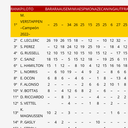
RANK
PILOTO
BAR
ARA
AUS
EMI
MIA
ESP
MON
AZE
CAN
ING
AUT
FR
M.
VERSTAPPEN
1º
–
25
–
34
26
25
15
25
25
6
27
25
–Campeón
2022–
2º
C. LECLERC
26
19
26
15
18
–
12
–
10
12
32
–
3º
S. PEREZ
–
12
18
24
12
19
25
19
–
18
4
12
4º
G. RUSSELL
12
10
15
12
10
15
10
15
12
–
17
15
5º
C. SAINZ
18
15
–
5
15
12
18
–
19
25
6
11
6º
L. HAMILTON
15
1
12
–
8
10
4
12
15
16
16
18
7º
L. NORRIS
–
6
10
19
–
4
9
2
–
8
6
6
8º
E. OCON
6
8
6
–
4
6
–
1
8
–
13
4
9º
F. ALONSO
2
–
–
–
–
2
6
6
2
10
1
8
10º
V. BOTTAS
8
–
4
12
6
8
2
–
6
–
–
–
11º
D. RICCIARDO
–
–
8
3
–
–
–
4
–
–
2
2
12º
S. VETTEL
–
–
4
–
–
1
8
–
2
–
–
K.
13º
10
2
–
3
–
–
–
–
–
1
6
–
MAGNUSSEN
14º
P. GASLY
–
4
2
–
–
–
–
10
–
–
–
–