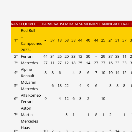
RANK
EQUIPO
BAR
ARA
AUS
EMI
MIA
ESP
MON
AZE
CAN
ING
AUT
FRA
H
Red Bull
–
1º
–
37
18
58
38
44
40
44
25
24
31
37
3
Campeones
2022–
2º
Ferrari
44
34
26
20
33
12
30
–
29
37
38
11
2
3º
Mercedes
27
11
27
12
18
25
14
27
27
16
33
33
3
Alpine
4º
8
8
6
–
4
8
6
7
10
10
14
12
Renault
McLaren
5º
–
6
18
22
–
4
9
6
–
8
8
8
Mercedes
Alfa Romeo
6º
9
–
4
12
6
8
2
–
10
–
–
–
Ferrari
Aston
7º
Martin
–
–
–
5
1
–
1
8
1
2
–
1
Mercedes
Haas
8º
10
2
–
3
–
–
–
–
–
5
14
–