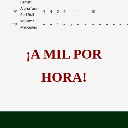
Ferrari
AlphaTauri
9º
4
4
2
6
–
1
–
10
–
–
–
–
Red Bull
Williams
10º
–
–
1
–
2
–
–
–
–
–
–
–
Mercedes
¡A MIL POR
HORA!