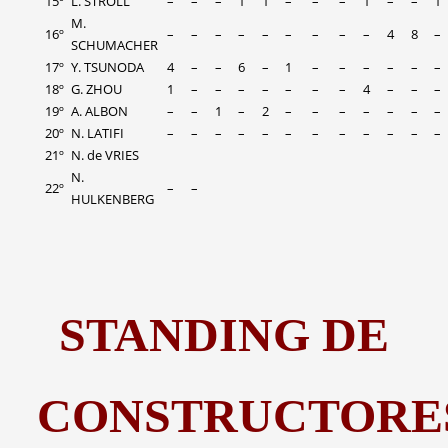
15º
L. STROLL
–
–
–
1
1
–
–
–
1
–
–
1
M.
16º
–
–
–
–
–
–
–
–
–
4
8
–
SCHUMACHER
17º
Y. TSUNODA
4
–
–
6
–
1
–
–
–
–
–
–
18º
G. ZHOU
1
–
–
–
–
–
–
–
4
–
–
–
19º
A. ALBON
–
–
1
–
2
–
–
–
–
–
–
–
20º
N. LATIFI
–
–
–
–
–
–
–
–
–
–
–
–
21º
N. de VRIES
N.
22º
–
–
HULKENBERG
STANDING DE
CONSTRUCTORE