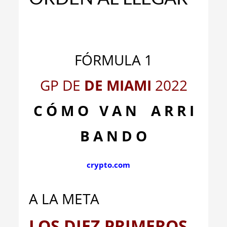
_
FÓRMULA 1
GP DE
DE MIAMI
2
022
C Ó M O V A N A R R I
B A N D O
crypto.com
A LA META
LOS DIEZ PRIMEROS,