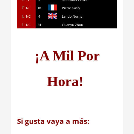
NC
10
Pierre Gasly
NC
4
Lando Norris
NC
24
Guanyu Zhou
¡A Mil Por
Hora!
Si gusta vaya a más: