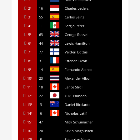
2º
16
Charles Leclerc
3º
55
Carlos Sainz
4º
11
Sergio Pérez
5º
63
George Russell
6º
44
Lewis Hamilton
7º
77
Valtteri Bottas
8º
31
Esteban Ocon
9º
14
Fernando Alonso
10º
23
Alexander Albon
11º
18
Lance Stroll
12º
22
Yuki Tsunoda
13º
3
Daniel Ricciardo
14º
6
Nicholas Latifi
15º
47
Mick Schumacher
16º
20
Kevin Magnussen
17º
5
Sebastian Vettel