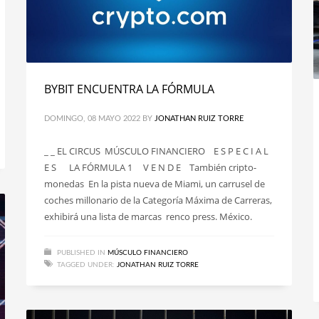
BYBIT ENCUENTRA LA FÓRMULA
DOMINGO, 08 MAYO 2022
BY
JONATHAN RUIZ TORRE
_ _ EL CIRCUS MÚSCULO FINANCIERO E S P E C I A L
E S LA FÓRMULA 1 V E N D E También cripto-
monedas En la pista nueva de Miami, un carrusel de
coches millonario de la Categoría Máxima de Carreras,
exhibirá una lista de marcas renco press. México.
PUBLISHED IN
MÚSCULO FINANCIERO
TAGGED UNDER:
JONATHAN RUIZ TORRE