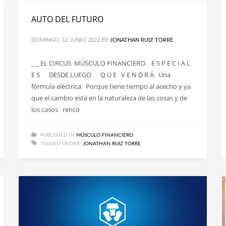
AUTO DEL FUTURO
DOMINGO, 12 JUNIO 2022
BY
JONATHAN RUIZ TORRE
_ _ EL CIRCUS MÚSCULO FINANCIERO E S P E C I A L
E S DESDE LUEGO Q U E V E N D R Á Una
fórmula eléctrica Porque tiene tiempo al acecho y ya
que el cambio está en la naturaleza de las cosas y de
los casos renco
PUBLISHED IN
MÚSCULO FINANCIERO
TAGGED UNDER:
JONATHAN RUIZ TORRE