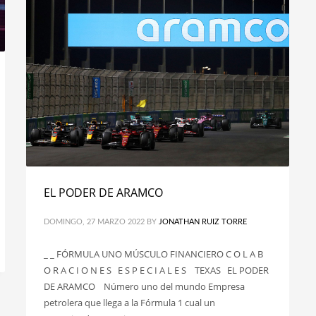
EL PODER DE ARAMCO
DOMINGO, 27 MARZO 2022
BY
JONATHAN RUIZ TORRE
_ _ FÓRMULA UNO MÚSCULO FINANCIERO C O L A B
O R A C I O N E S E S P E C I A L E S TEXAS EL PODER
DE ARAMCO Número uno del mundo Empresa
petrolera que llega a la Fórmula 1 cual un