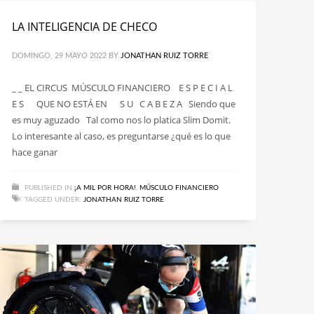
LA INTELIGENCIA DE CHECO
DOMINGO, 29 MAYO 2022
BY
JONATHAN RUIZ TORRE
_ _ EL CIRCUS MÚSCULO FINANCIERO E S P E C I A L
E S QUE NO ESTÁ EN S U C A B E Z A Siendo que
es muy aguzado Tal como nos lo platica Slim Domit.
Lo interesante al caso, es preguntarse ¿qué es lo que
hace ganar
PUBLISHED IN
¡A MIL POR HORA!
,
MÚSCULO FINANCIERO
TAGGED UNDER:
JONATHAN RUIZ TORRE