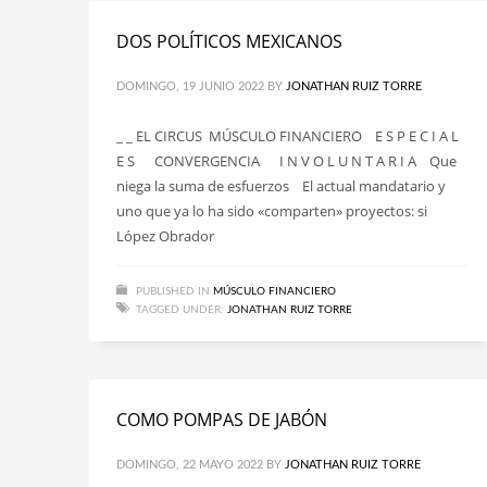
DOS POLÍTICOS MEXICANOS
DOMINGO, 19 JUNIO 2022
BY
JONATHAN RUIZ TORRE
_ _ EL CIRCUS MÚSCULO FINANCIERO E S P E C I A L
E S CONVERGENCIA I N V O L U N T A R I A Que
niega la suma de esfuerzos El actual mandatario y
uno que ya lo ha sido «comparten» proyectos: si
López Obrador
PUBLISHED IN
MÚSCULO FINANCIERO
TAGGED UNDER:
JONATHAN RUIZ TORRE
COMO POMPAS DE JABÓN
DOMINGO, 22 MAYO 2022
BY
JONATHAN RUIZ TORRE