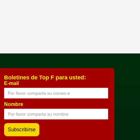
Boletines de Top F para usted:
E-mail
Nombre