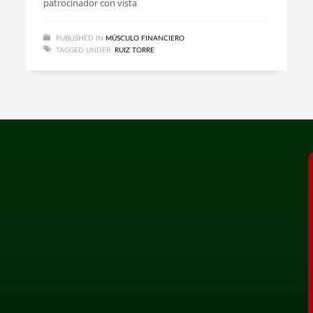
patrocinador con vista
PUBLISHED IN
MÚSCULO FINANCIERO
TAGGED UNDER:
RUIZ TORRE