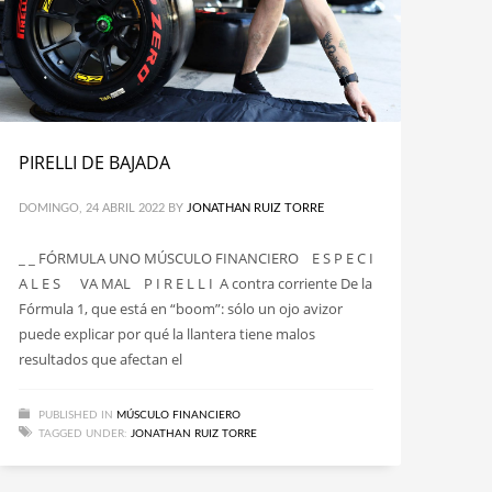
PIRELLI DE BAJADA
DOMINGO, 24 ABRIL 2022
BY
JONATHAN RUIZ TORRE
_ _ FÓRMULA UNO MÚSCULO FINANCIERO E S P E C I
A L E S VA MAL P I R E L L I A contra corriente De la
Fórmula 1, que está en “boom”: sólo un ojo avizor
puede explicar por qué la llantera tiene malos
resultados que afectan el
PUBLISHED IN
MÚSCULO FINANCIERO
TAGGED UNDER:
JONATHAN RUIZ TORRE