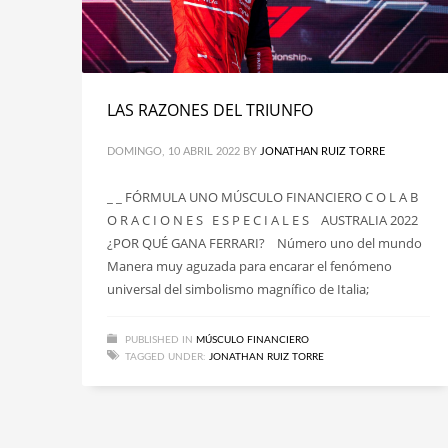
LAS RAZONES DEL TRIUNFO
DOMINGO, 10 ABRIL 2022
BY
JONATHAN RUIZ TORRE
_ _ FÓRMULA UNO MÚSCULO FINANCIERO C O L A B
O R A C I O N E S E S P E C I A L E S AUSTRALIA 2022
¿POR QUÉ GANA FERRARI? Número uno del mundo
Manera muy aguzada para encarar el fenómeno
universal del simbolismo magnífico de Italia;
PUBLISHED IN
MÚSCULO FINANCIERO
TAGGED UNDER:
JONATHAN RUIZ TORRE