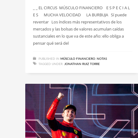
_ _ EL CIRCUS MÚSCULO FINANCIERO E S P E C I A L
E S MUCHA VELOCIDAD LA BURBUJA Sí puede
reventar Los índices más representativos de los
mercados y las bolsas de valores acumulan caídas
sustanciales en lo que va de este año: ello obliga a
pensar qué será del
PUBLISHED IN
MÚSCULO FINANCIERO
,
NOTAS
TAGGED UNDER:
JONATHAN RUIZ TORRE