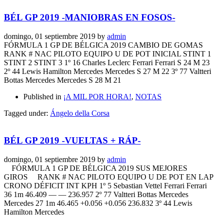
BÉL GP 2019 -MANIOBRAS EN FOSOS-
domingo, 01 septiembre 2019
by
admin
FÓRMULA 1 GP DE BÉLGICA 2019 CAMBIO DE GOMAS
RANK # NAC PILOTO EQUIPO U DE POT INICIAL STINT 1
STINT 2 STINT 3 1º 16 Charles Leclerc Ferrari Ferrari S 24 M 23
2º 44 Lewis Hamilton Mercedes Mercedes S 27 M 22 3º 77 Valtteri
Bottas Mercedes Mercedes S 28 M 21
Published in
¡A MIL POR HORA!
,
NOTAS
Tagged under:
Ángelo della Corsa
BÉL GP 2019 -VUELTAS + RÁP-
domingo, 01 septiembre 2019
by
admin
FÓRMULA 1 GP DE BÉLGICA 2019 SUS MEJORES
GIROS RANK # NAC PILOTO EQUIPO U DE POT EN LAP
CRONO DÉFICIT INT KPH 1º 5 Sebastian Vettel Ferrari Ferrari
36 1m 46.409 — — 236.957 2º 77 Valtteri Bottas Mercedes
Mercedes 27 1m 46.465 +0.056 +0.056 236.832 3º 44 Lewis
Hamilton Mercedes