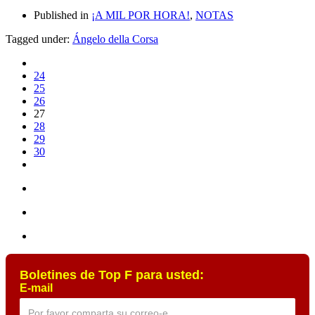
Published in
¡A MIL POR HORA!
,
NOTAS
Tagged under:
Ángelo della Corsa
24
25
26
27
28
29
30
Boletines de Top F para usted:
E-mail