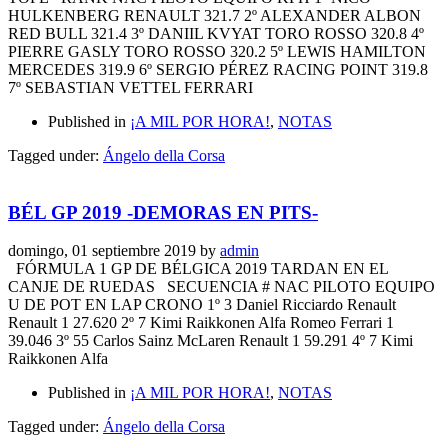
HULKENBERG RENAULT 321.7 2º ALEXANDER ALBON
RED BULL 321.4 3º DANIIL KVYAT TORO ROSSO 320.8 4º
PIERRE GASLY TORO ROSSO 320.2 5º LEWIS HAMILTON
MERCEDES 319.9 6º SERGIO PÉREZ RACING POINT 319.8
7º SEBASTIAN VETTEL FERRARI
Published in
¡A MIL POR HORA!
,
NOTAS
Tagged under:
Ángelo della Corsa
BÉL GP 2019 -DEMORAS EN PITS-
domingo, 01 septiembre 2019
by
admin
FÓRMULA 1 GP DE BÉLGICA 2019 TARDAN EN EL
CANJE DE RUEDAS SECUENCIA # NAC PILOTO EQUIPO
U DE POT EN LAP CRONO 1º 3 Daniel Ricciardo Renault
Renault 1 27.620 2º 7 Kimi Raikkonen Alfa Romeo Ferrari 1
39.046 3º 55 Carlos Sainz McLaren Renault 1 59.291 4º 7 Kimi
Raikkonen Alfa
Published in
¡A MIL POR HORA!
,
NOTAS
Tagged under:
Ángelo della Corsa