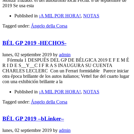
Monza Trazado: el del autódromo local Fecha: 8 de septiembre de
2019 Se usa esta
Published in
¡A MIL POR HORA!
,
NOTAS
Tagged under:
Ángelo della Corsa
BÉL GP 2019 -HECHOS-
lunes, 02 septiembre 2019
by
admin
Fórmula 1 DESPUÉS DEL GP DE BÉLGICA 2019 E F E M É
R I D E S__Y__C I F R A S INAUGURA SU CUENTA
CHARLES LECLERC Con un Ferrari formidable Parece iniciar
otra época brillante de los autos italianos; Vettel fue del cuarto lugar
con una exhibición brillante a la
Published in
¡A MIL POR HORA!
,
NOTAS
Tagged under:
Ángelo della Corsa
BÉL GP 2019 –bLinker–
lunes, 02 septiembre 2019
by
admin