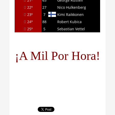
21º
63
George Russell
22º
27
Nico Hulkenberg
23º
7
Kimi Raikkonen
24º
88
Robert Kubica
25º
5
Sebastian Vettel
¡A Mil Por Hora!