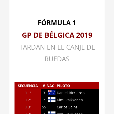
FÓRMULA 1
GP DE BÉLGICA 2019
TARDAN
EN EL CANJE DE
RUEDAS
SECUENCIA
#
NAC
PILOTO
1º
3
Daniel Ricciardo
2º
7
Kimi Raikkonen
3º
55
Carlos Sainz