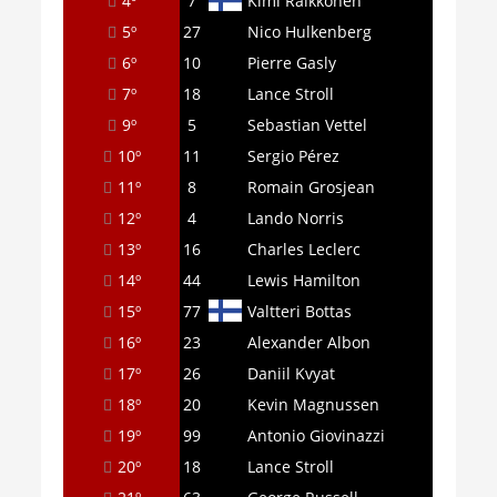
4º
7
Kimi Raikkonen
5º
27
Nico Hulkenberg
6º
10
Pierre Gasly
7º
18
Lance Stroll
9º
5
Sebastian Vettel
10º
11
Sergio Pérez
11º
8
Romain Grosjean
12º
4
Lando Norris
13º
16
Charles Leclerc
14º
44
Lewis Hamilton
15º
77
Valtteri Bottas
16º
23
Alexander Albon
17º
26
Daniil Kvyat
18º
20
Kevin Magnussen
19º
99
Antonio Giovinazzi
20º
18
Lance Stroll