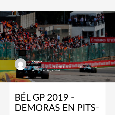
admin
DOMINGO, 01 SEPTIEMBRE 2019
/
PUBLISHED IN
¡A
MIL POR HORA!
,
NOTAS
BÉL GP 2019 -
DEMORAS EN PITS-