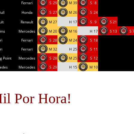
Ferrari
S
29
M
39
S
8
ull
Honda
S
27
M
26
S
24
ult
Renault
M
27
H
17
S
9
S
21
ams
Mercedes
M
20
M
16
H
17
S
13
S
ri
Ferrari
S
28
M
24
S
18
ri
Ferrari
M
32
H
25
S
11
g Point
Mercedes
S
28
M
25
S
12
edes
Mercedes
S
29
H
15
M
10
il Por Hora!