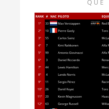
Q U É
_
RANK
#
NAC
PILOTO
EQU
1º
33
Max Verstappen
Red B
2º
10
Pierre Gasly
Toro
3º
55
Carlos Sainz
McLa
4º
7
Kimi Raikkonen
Alfa
5º
99
Antonio Giovinazzi
Alfa
6º
3
Daniel Ricciardo
Rena
7º
44
Lewis Hamilton
Merc
8º
4
Lando Norris
McLa
9º
11
Sergio Pérez
Racin
10º
26
Daniil Kvyat
Toro
11º
20
Kevin Magnussen
Haas
12º
63
George Russell
Willi