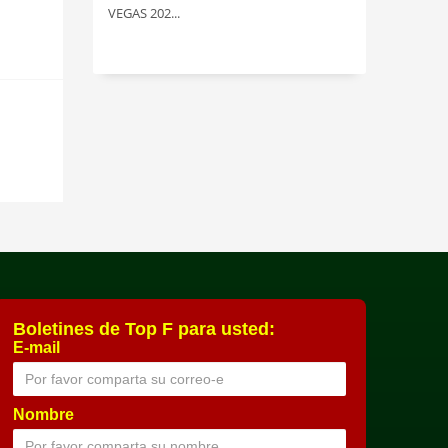
VEGAS 202...
Boletines de Top F para usted:
E-mail
Nombre