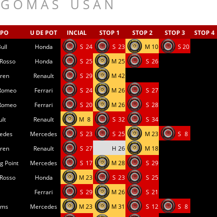
_
G O M A S
__
U S A N
IPO
U DE POT
INCIAL
STOP 1
STOP 2
STOP 3
STOP 4
ull
Honda
S
24
S
23
M
10
S
20
 Rosso
Honda
S
25
M
25
S
26
ren
Renault
S
29
M
42
 Romeo
Ferrari
S
24
M
26
S
27
 Romeo
Ferrari
S
20
M
26
S
28
ult
Renault
M
8
S
32
S
34
edes
Mercedes
S
23
S
25
M
23
S
8
ren
Renault
S
27
H
26
M
18
g Point
Mercedes
S
17
M
28
S
29
 Rosso
Honda
M
23
S
23
S
25
Ferrari
S
29
M
26
S
21
ams
Mercedes
M
23
M
31
S
12
S
8