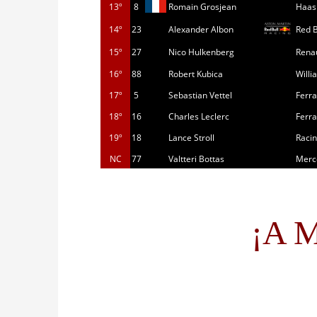
13º
8
Romain Grosjean
Haas
14º
23
Alexander Albon
Red B
15º
27
Nico Hulkenberg
Rena
16º
88
Robert Kubica
Willi
17º
5
Sebastian Vettel
Ferra
18º
16
Charles Leclerc
Ferra
19º
18
Lance Stroll
Racin
NC
77
Valtteri Bottas
Merc
¡A M