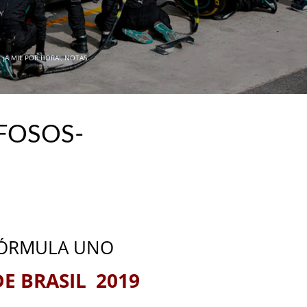
N
¡A MIL POR HORA!
,
NOTAS
 FOSOS-
ÓRMULA UNO
DE BRASIL 2019