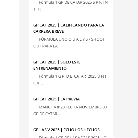
_ _ Fórmula 1 GP DE CATAR 2025 S P R I N
T R ...
GP CAT 2025 | CALIFICANDO PARA LA
CARRERA BREVE
_ _ FÓRMULA UNO Q U A L Y S / SHOOT
OUT PARA LA...
GP CAT 2025 | SÓLO ESTE
ENTRENAMIENTO
_ _ Fórmula 1 G P D E CATAR 2025 Ú N I
C A ...
GP CAT 2025 | LA PREVIA
_ _ MANCHA # 23 FECHA NOVIEMBRE 30
GP DE CATAR ...
GP LAS V 2025 | ECHO LOS HECHOS
_ _ Fórmula 1 GP DE LAS VEGAS 2025 L O