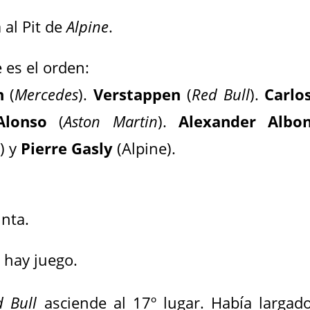
 al Pit de
Alpine
.
e es el orden:
n
(
Mercedes
).
Verstappen
(
Red Bull
).
Carlo
Alonso
(
Aston Martin
).
Alexander Albo
n
) y
Pierre Gasly
(Alpine).
nta.
n hay juego.
d Bull
asciende al 17º lugar. Había largad