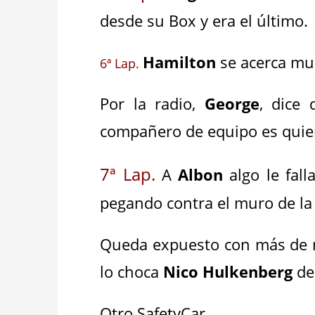
desde su Box y era el último
Hamilton
se acerca m
6ª Lap.
Por la radio,
George
, dice 
compañero de equipo es quien
7ª Lap.
A
Albon
algo le fal
pegando contra el muro de la
Queda expuesto con más de m
lo choca
Nico Hulkenberg
d
Otro SafetyCar.