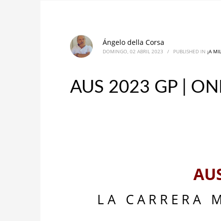
Ángelo della Corsa
DOMINGO, 02 ABRIL 2023
/
PUBLISHED IN
¡A MI
AUS 2023 GP | O
AU
L A C A R R E R A 