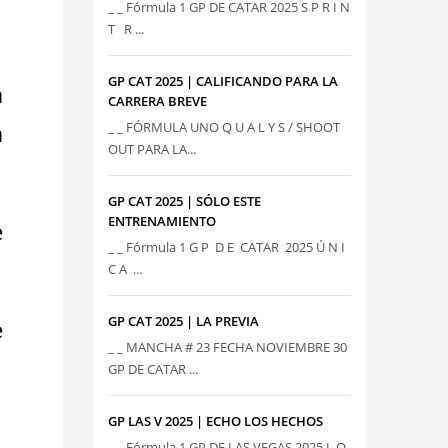
_ _ Fórmula 1 GP DE CATAR 2025 S P R I N
T R ...
GP CAT 2025 | CALIFICANDO PARA LA
a
CARRERA BREVE
a
_ _ FÓRMULA UNO Q U A L Y S / SHOOT
OUT PARA LA...
GP CAT 2025 | SÓLO ESTE
ENTRENAMIENTO
e
_ _ Fórmula 1 G P D E CATAR 2025 Ú N I
C A ...
GP CAT 2025 | LA PREVIA
e
_ _ MANCHA # 23 FECHA NOVIEMBRE 30
GP DE CATAR ...
GP LAS V 2025 | ECHO LOS HECHOS
_ _ Fórmula 1 GP DE LAS VEGAS 2025 L O