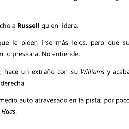
.
ucho a
Russell
quien lidera.
que le piden irse más lejos, pero que s
 lo presiona. No entiende.
la, hace un extraño con su
Williams
y acab
 derecha.
edio auto atravesado en la pista; por poc
e
Haas
.