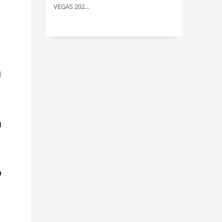
VEGAS 202...
u
a
o