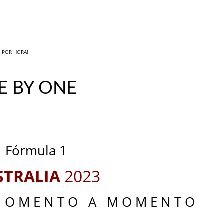
L POR HORA!
NE BY ONE
_
_
Fórmula 1
STRALIA
2023
M O M E N T O A M O M E N T O