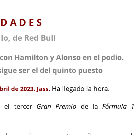
 I D A D E S
hilo, de Red Bull
on Hamilton y Alonso en el podio.
sigue ser el del quinto puesto
Ha llegado la hora.
ril de 2023. Jass.
n el tercer
Gran Premio
de la
Fórmula 1