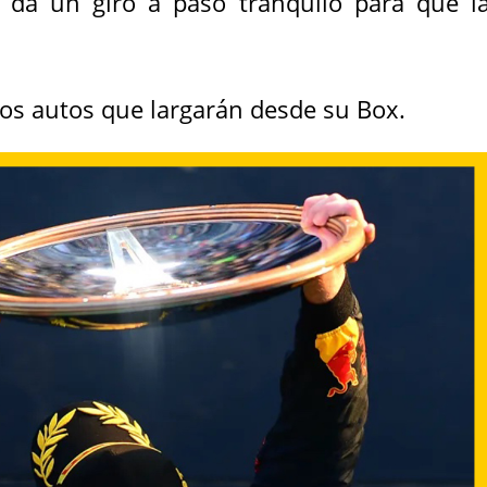
 da un giro a paso tranquilo para que l
dos autos que largarán desde su Box.