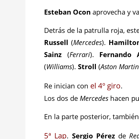
Esteban Ocon
aprovecha y va
Detrás de la patrulla roja, est
Russell
(
Mercedes
).
Hamilto
Sainz
(
Ferrari
).
Fernando 
(
Williams
).
Stroll
(
Aston Marti
el 4º giro
Re inician con
.
Los dos de
Mercedes
hacen pu
En la parte posterior, tambié
5ª Lap
.
Sergio Pérez
de
Re