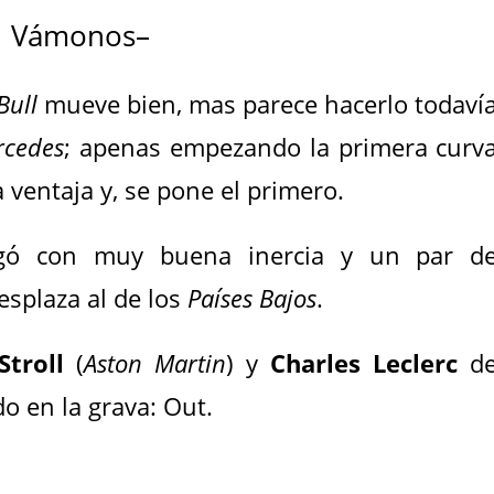
Vámonos–
Bull
mueve bien, mas parece hacerlo todaví
rcedes
; apenas empezando la primera curv
a ventaja y, se pone el primero.
ó con muy buena inercia y un par d
esplaza al de los
Países Bajos
.
Stroll
(
Aston Martin
) y
Charles Leclerc
d
 en la grava: Out.