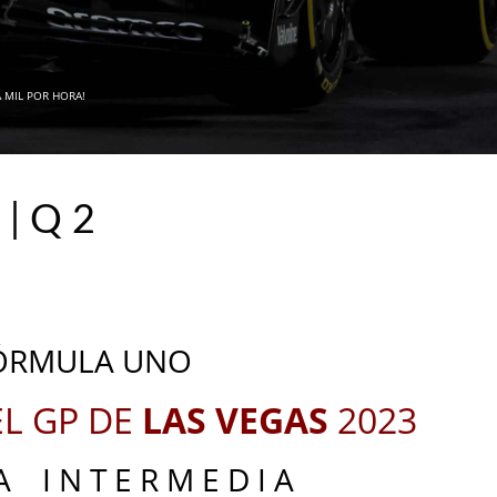
A MIL POR HORA!
| Q 2
_
_
ÓRMULA UNO
L GP DE
LAS VEGAS
2023
 I N T E R M E D I A