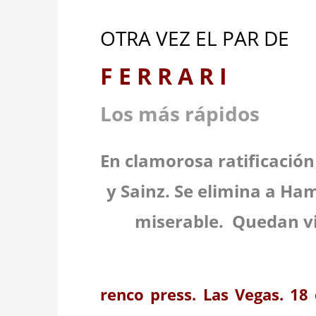
OTRA VEZ EL PAR
F E R R A R I
Los más rápidos
En clamorosa ratificació
y Sainz. Se elimina a Ha
miserable. Quedan vi
renco press. Las Vegas. 18