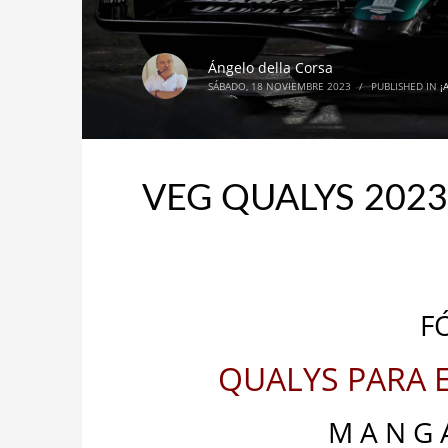
Ángelo della Corsa
SÁBADO, 18 NOVIEMBRE 2023
/
PUBLISHED IN
¡
VEG QUALYS 2023 
F
QUALYS PARA E
M A N G A