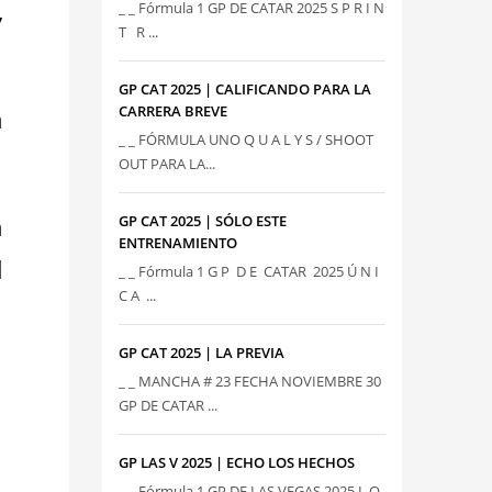
,
_ _ Fórmula 1 GP DE CATAR 2025 S P R I N
T R ...
GP CAT 2025 | CALIFICANDO PARA LA
CARRERA BREVE
n
_ _ FÓRMULA UNO Q U A L Y S / SHOOT
OUT PARA LA...
n
GP CAT 2025 | SÓLO ESTE
ENTRENAMIENTO
l
_ _ Fórmula 1 G P D E CATAR 2025 Ú N I
C A ...
GP CAT 2025 | LA PREVIA
_ _ MANCHA # 23 FECHA NOVIEMBRE 30
GP DE CATAR ...
GP LAS V 2025 | ECHO LOS HECHOS
_ _ Fórmula 1 GP DE LAS VEGAS 2025 L O