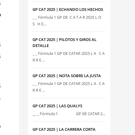
s
GP CAT 2025 | ECHANDO LOS HECHOS
o
_ _ Fórmula 1 GP DE C A T A R 2025 L O
S H E...
GP CAT 2025 | PILOTOS Y GIROS AL
s
DETALLE
_ _ Fórmula 1 GP DE CATAR 2025 L A C A
s
R R E ...
GP CAT 2025 | NOTA SOBRE LA JUSTA
s
_ _ Fórmula 1 GP DE CATAR 2025 L A C A
R R E ...
.
GP CAT 2025 | LAS QUALYS
__ _ Fórmula 1 GP DE CATAR 2...
n
GP CAT 2025 | LA CARRERA CORTA