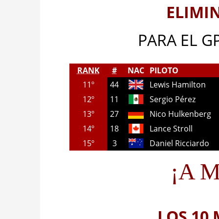
ELIMI
PARA EL G
RANK
#
NAC
PILOTO
11º
44
Lewis Hamilton
12º
11
Sergio Pérez
13º
27
Nico Hulkenberg
14º
18
Lance Stroll
15º
3
Daniel Ricciardo
¡A M
LOS 10