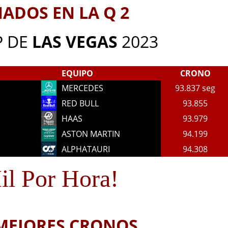
NADOS EN LA Q 2
P DE
LAS
VEGAS
2023
EQUIPO
CRONO
MERCEDES
93.837 seg
RED BULL
93.855
HAAS
93.979
ASTON MARTIN
94.199
ALPHATAURI
94.308
il Por Hora!
 MEJORES CRONOS