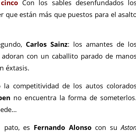
cinco
Con los sables desenfundados lo
r que están más que puestos para el asalt
egundo,
Carlos Sainz
: los amantes de lo
 adoran con un caballito parado de mano
 en éxtasis.
la competitividad de los autos colorado
pen
no encuentra la forma de someterlos
uede…
l pato, es
Fernando Alonso
con su
Asto