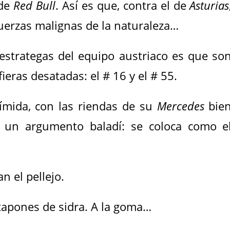
 de
Red Bull
. Así es que, contra el de
Asturias
fuerzas malignas de la naturaleza…
estrategas del equipo austriaco es que so
ieras desatadas: el # 16 y el # 55.
mida, con las riendas de su
Mercedes
bie
í un argumento baladí: se coloca como e
an el pellejo.
tapones de sidra. A la goma…