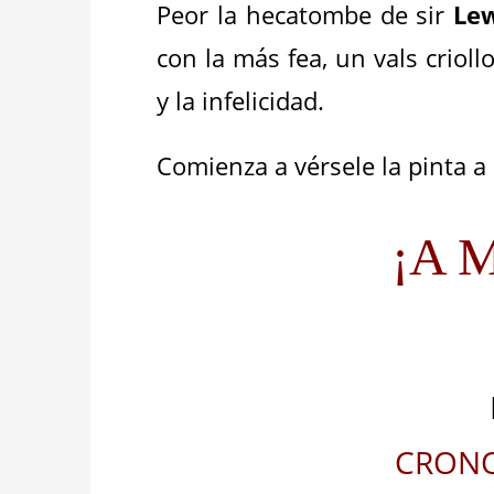
Peor la hecatombe de sir
Le
con la más fea, un vals crioll
y la infelicidad.
Comienza a vérsele la pinta a 
¡A M
CRONO