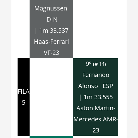
Magnussen
DIN
| 1m 33.537
Haas-Ferrari
VF-23
9º
(# 14)
Fernando
Alonso ESP
FILA
| 1m 33.555
5
Aston Martin-
Mercedes AMR-
23