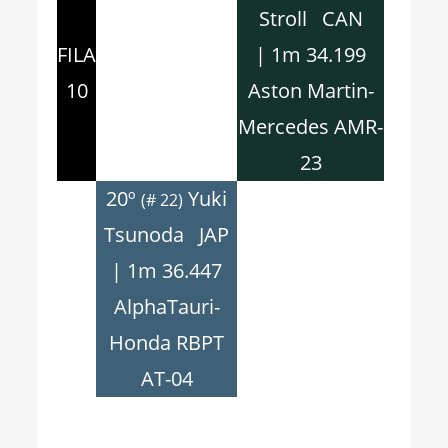
Stroll CAN
FILA
| 1m 34.199
10
Aston Martin-
Mercedes AMR-
23
20º
Yuki
(# 22)
Tsunoda JAP
| 1m 36.447
AlphaTauri-
Honda RBPT
AT-04