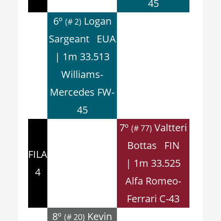
45
6º
Logan
(# 2)
Sargeant EUA
| 1m 33.513
Williams-
Mercedes FW-
45
7º
Valtteri
(# 77)
Bottas FIN
FILA
| 1m 33.525
4
Alfa Romeo-
Ferrari C-43
8º
Kevin
(# 20)