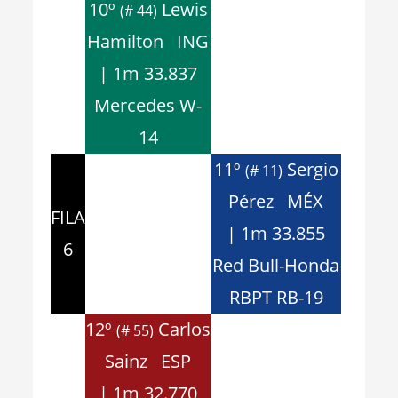
10º
Lewis
(# 44)
Hamilton ING
| 1m 33.837
Mercedes W-
14
11º
Sergio
(# 11)
Pérez MÉX
FILA
| 1m 33.855
6
Red Bull-Honda
RBPT RB-19
12º
Carlos
(# 55)
Sainz ESP
| 1m 32.770