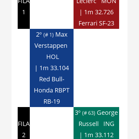
FILA
Leclerc MÓN
1
| 1m 32.726
Ferrari SF-23
2º
Max
(# 1)
Verstappen
HOL
| 1m 33.104
Red Bull-
Honda RBPT
RB-19
3º
George
(# 63)
FILA
Russell ING
2
| 1m 33.112