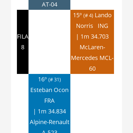
AT-04
15º
Lando
(# 4)
Norris ING
FILA
| 1m 34.703
8
McLaren-
Mercedes MCL-
60
16º
(# 31)
Esteban Ocon
FRA
| 1m 34.834
Alpine-Renault
A-523