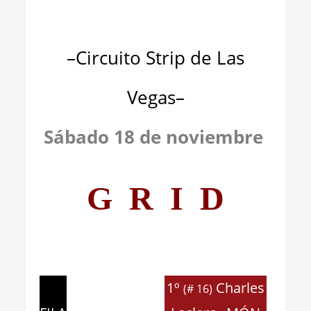
–Circuito Strip de Las
Vegas–
Sábado 18 de noviembre
G R I D
1º
Charles
(# 16)