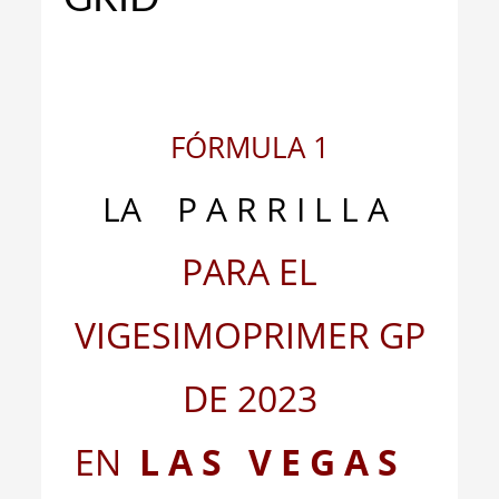
FÓRMULA 1
LA P A R R I L L A
PARA EL
VIGESIMOPRIMER GP
DE 2023
EN
L A S V E G A S