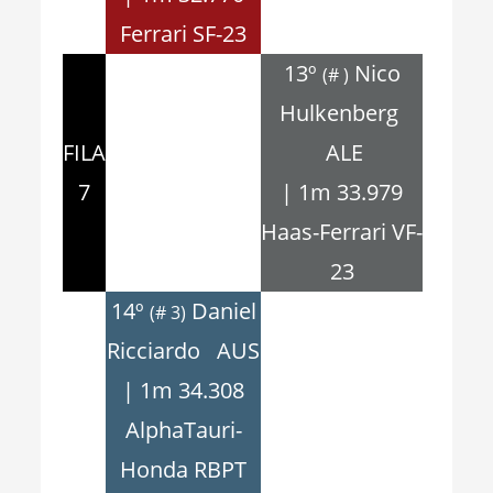
Ferrari SF-23
13º
Nico
(# )
Hulkenberg
FILA
ALE
7
| 1m 33.979
Haas-Ferrari VF-
23
14º
Daniel
(# 3)
Ricciardo AUS
| 1m 34.308
AlphaTauri-
Honda RBPT