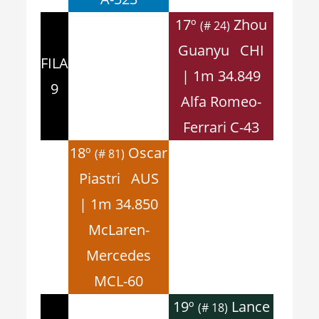
17º
Zhou
(# 24)
Guanyu CHI
FILA
| 1m 34.849
9
Alfa Romeo-
Ferrari C-43
18º
Oscar
(# 81)
Piastri AUS
| 1m 34.850
McLaren-
Mercedes
MCL-60
19º
Lance
(# 18)