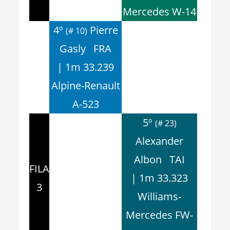
Mercedes W-14
4º
Pierre
(# 10)
Gasly FRA
| 1m 33.239
Alpine-Renault
A-523
5º
(# 23)
Alexander
Albon TAI
FILA
| 1m 33.323
3
Williams-
Mercedes FW-