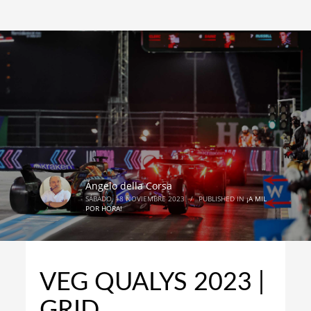
Ángelo della Corsa
SÁBADO, 18 NOVIEMBRE 2023
/
PUBLISHED IN
¡A MIL
POR HORA!
VEG QUALYS 2023 |
GRID