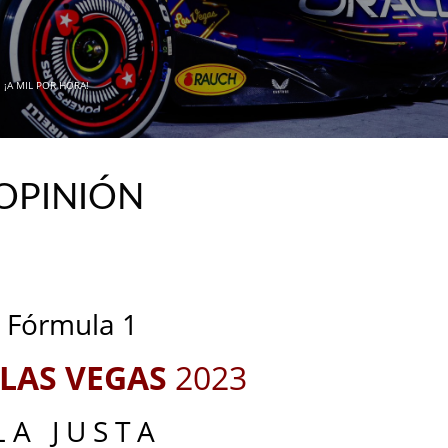
N
¡A MIL POR HORA!
 OPINIÓN
_
_
Fórmula 1
 LAS VEGAS
2023
L A J U S T A