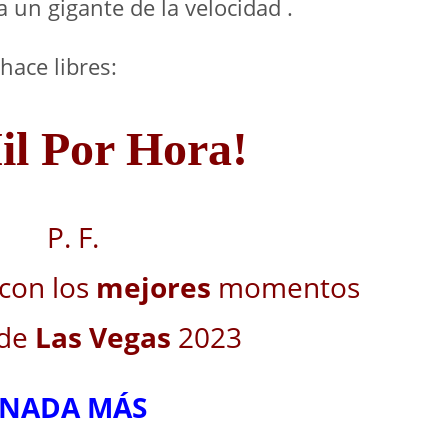
 a un gigante de la velocidad .
hace libres:
il Por Hora!
P. F.
con los
mejores
momentos
 de
Las Vegas
2023
NADA MÁS