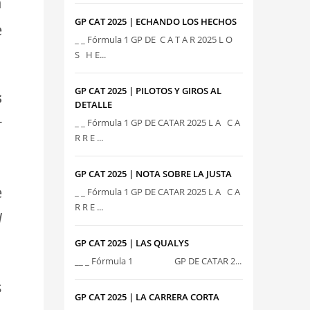
n
GP CAT 2025 | ECHANDO LOS HECHOS
e
_ _ Fórmula 1 GP DE C A T A R 2025 L O
S H E...
GP CAT 2025 | PILOTOS Y GIROS AL
s
DETALLE
r
_ _ Fórmula 1 GP DE CATAR 2025 L A C A
R R E ...
GP CAT 2025 | NOTA SOBRE LA JUSTA
e
_ _ Fórmula 1 GP DE CATAR 2025 L A C A
R R E ...
l
GP CAT 2025 | LAS QUALYS
__ _ Fórmula 1 GP DE CATAR 2...
s
GP CAT 2025 | LA CARRERA CORTA