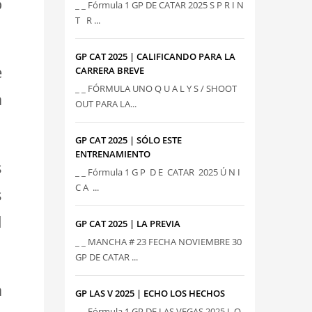
o
_ _ Fórmula 1 GP DE CATAR 2025 S P R I N
T R ...
GP CAT 2025 | CALIFICANDO PARA LA
e
CARRERA BREVE
_ _ FÓRMULA UNO Q U A L Y S / SHOOT
a
OUT PARA LA...
GP CAT 2025 | SÓLO ESTE
ENTRENAMIENTO
s
_ _ Fórmula 1 G P D E CATAR 2025 Ú N I
C A ...
s
l
GP CAT 2025 | LA PREVIA
_ _ MANCHA # 23 FECHA NOVIEMBRE 30
GP DE CATAR ...
a
GP LAS V 2025 | ECHO LOS HECHOS
_ _ Fórmula 1 GP DE LAS VEGAS 2025 L O