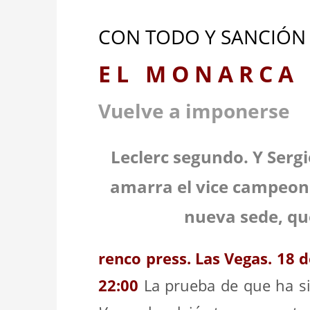
CON TODO Y SAN
E L M O N A R C 
Vuelve a imponerse
Leclerc segundo. Y Sergi
amarra el vice campeona
nueva sede, qu
renco press. Las Vegas. 18 
22:00
La prueba de que ha s