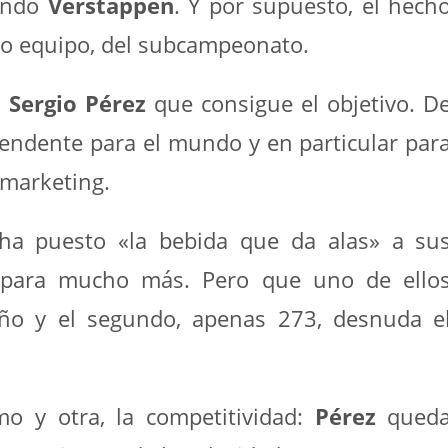
iendo
Verstappen
. Y por supuesto, el hech
o equipo, del subcampeonato.
o
Sergio Pérez
que consigue el objetivo. D
cendente para el mundo y en particular par
l marketing.
 ha puesto «la bebida que da alas» a su
y para mucho más. Pero que uno de ello
ño y el segundo, apenas 273, desnuda e
.
o y otra, la competitividad:
Pérez
qued