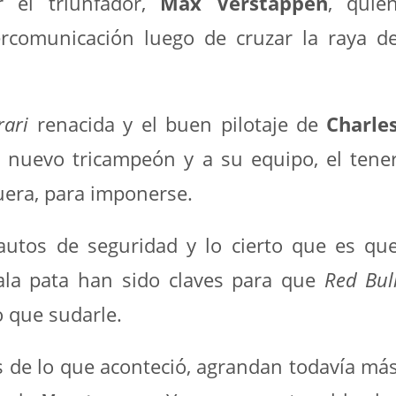
r el triunfador,
Max Verstappen
, quie
ercomunicación luego de cruzar la raya d
rari
renacida y el buen pilotaje de
Charle
l nuevo tricampeón y a su equipo, el tene
 fuera, para imponerse.
utos de seguridad y lo cierto que es qu
la pata han sido claves para que
Red Bul
o que sudarle.
 de lo que aconteció, agrandan todavía má