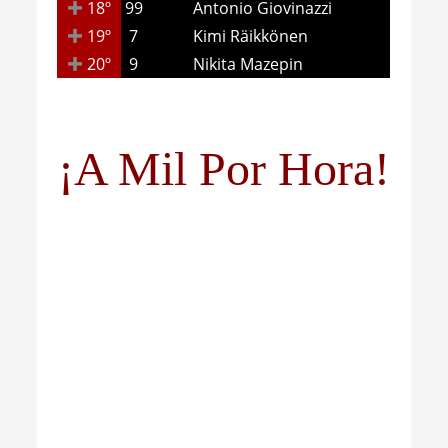
18º
99
Antonio Giovinazzi
19º
7
Kimi Räikkönen
20º
9
Nikita Mazepin
¡A Mil Por Hora!