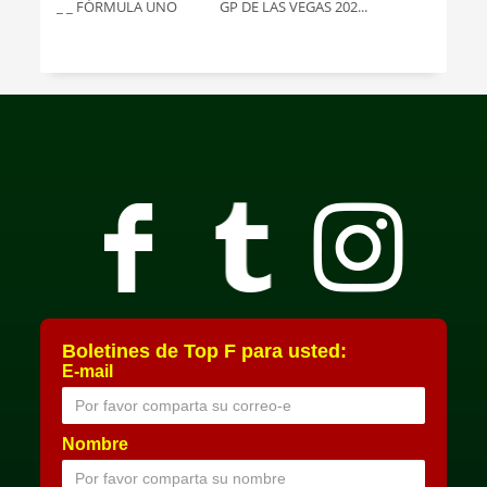
_ _ FÓRMULA UNO GP DE LAS VEGAS 202...
Boletines de Top F para usted:
E-mail
Nombre