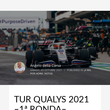
Ángelo della Corsa
SÁBADO, 09 OCTUBRE 2021
/
PUBLISHED IN
¡A MIL
POR HORA!
,
NOTAS
TUR QUALYS 2021
–1ª RONDA–