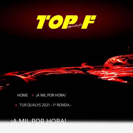
HOME
¡A MIL POR HORA!
TUR QUALYS 2021 –1ª RONDA–
¡A MIL POR HORA!