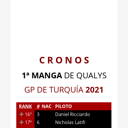
C R O N O S
1ª MANGA
DE QUALYS
GP DE TURQUÍA
2
021
RANK
#
NAC
PILOTO
16º
3
Daniel Ricciardo
17º
6
Nicholas Latifi