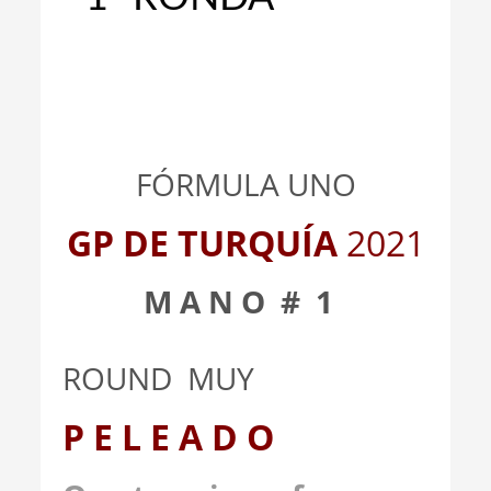
_
_
FÓRMULA UNO
GP DE TURQUÍA
2021
M A N O # 1
ROUND MUY
P E L E A D O