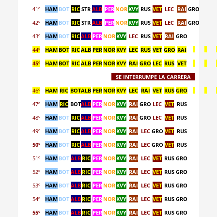
41º
HAM
BOT
RIC
STR
ALB
PER
NOR
KVY
RUS
VET
LEC
RAI
GRO
42º
HAM
BOT
RIC
STR
ALB
PER
NOR
KVY
RUS
VET
LEC
RAI
GRO
43º
HAM
BOT
RIC
ALB
PER
NOR
KVY
LEC
RUS
VET
RAI
GRO
44º
HAM
BOT
RIC
ALB
PER
NOR
KVY
LEC
RUS
VET
GRO
RAI
_
_
45º
HAM
BOT
RIC
ALB
PER
NOR
KVY
RAI
GRO
LEC
RUS
VET
_
_
SE INTERRUMPE LA CARRERA
46º
HAM
RIC
BOT
ALB
PER
NOR
KVY
LEC
RAI
VET
RUS
GRO
_
_
47º
HAM
RIC
BOT
ALB
PER
NOR
KVY
RAI
GRO
LEC
VET
RUS
48º
HAM
BOT
RIC
ALB
PER
NOR
KVY
RAI
GRO
LEC
VET
RUS
49º
HAM
BOT
RIC
ALB
PER
NOR
KVY
RAI
LEC
GRO
VET
RUS
50º
HAM
BOT
RIC
ALB
PER
NOR
KVY
RAI
LEC
GRO
VET
RUS
51º
HAM
BOT
ALB
RIC
PER
NOR
KVY
RAI
LEC
VET
RUS
GRO
52º
HAM
BOT
ALB
RIC
PER
NOR
KVY
RAI
LEC
VET
RUS
GRO
53º
HAM
BOT
ALB
RIC
PER
NOR
KVY
RAI
LEC
VET
RUS
GRO
54º
HAM
BOT
ALB
RIC
PER
NOR
KVY
RAI
LEC
VET
RUS
GRO
55º
HAM
BOT
ALB
RIC
PER
NOR
KVY
RAI
LEC
VET
RUS
GRO