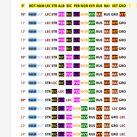
9º
BOT
HAM
LEC
STR
ALB
RIC
PER
NOR
KVY
RUS
RAI
VET
GRO
_
10º
HAM
BOT
LEC
STR
PER
RIC
ALB
NOR
KVY
RAI
RUS
GRO
VET
11º
HAM
BOT
LEC
STR
PER
RIC
ALB
NOR
KVY
RUS
RAI
VET
GRO
12º
HAM
BOT
LEC
STR
PER
RIC
ALB
NOR
KVY
RUS
RAI
VET
GRO
13º
HAM
BOT
LEC
STR
PER
RIC
ALB
NOR
KVY
RUS
RAI
VET
GRO
14º
HAM
BOT
LEC
STR
PER
RIC
ALB
NOR
KVY
RUS
RAI
VET
GRO
15º
HAM
BOT
LEC
STR
RIC
PER
ALB
NOR
KVY
RUS
RAI
VET
GRO
16º
HAM
BOT
LEC
STR
RIC
PER
ALB
NOR
KVY
RUS
VET
RAI
GRO
17º
HAM
BOT
LEC
STR
RIC
PER
ALB
NOR
KVY
RUS
VET
RAI
GRO
18º
HAM
BOT
STR
LEC
RIC
ALB
PER
NOR
KVY
RUS
VET
RAI
GRO
19º
HAM
BOT
STR
RIC
LEC
ALB
PER
NOR
KVY
RUS
VET
RAI
GRO
20º
HAM
BOT
STR
RIC
ALB
LEC
PER
NOR
KVY
RUS
VET
RAI
GRO
21º
HAM
BOT
STR
RIC
ALB
PER
NOR
KVY
RUS
VET
RAI
LEC
GRO
22º
HAM
BOT
STR
RIC
ALB
PER
NOR
KVY
RUS
VET
RAI
GRO
LEC
23º
HAM
BOT
STR
RIC
ALB
PER
NOR
KVY
RUS
VET
RAI
GRO
LEC
24º
HAM
BOT
STR
RIC
ALB
PER
NOR
KVY
RUS
VET
RAI
GRO
LEC