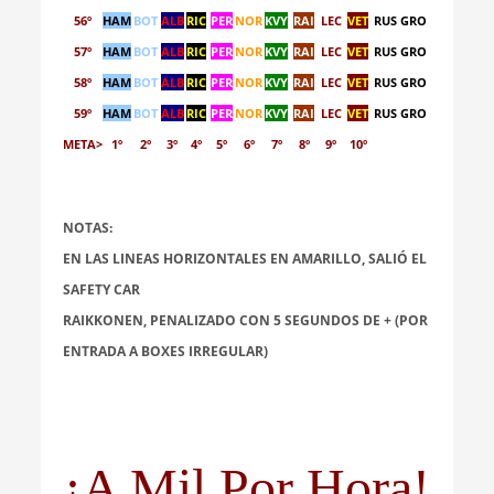
56º
HAM
BOT
ALB
RIC
PER
NOR
KVY
RAI
LEC
VET
RUS
GRO
57º
HAM
BOT
ALB
RIC
PER
NOR
KVY
RAI
LEC
VET
RUS
GRO
58º
HAM
BOT
ALB
RIC
PER
NOR
KVY
RAI
LEC
VET
RUS
GRO
59º
HAM
BOT
ALB
RIC
PER
NOR
KVY
RAI
LEC
VET
RUS
GRO
META>
1º
2º
3º
4º
5º
6º
7º
8º
9º
10º
NOTAS:
EN LAS LINEAS HORIZONTALES EN AMARILLO, SALIÓ EL
SAFETY CAR
RAIKKONEN, PENALIZADO CON 5 SEGUNDOS DE + (POR
ENTRADA A BOXES IRREGULAR)
¡A Mil Por Hora!