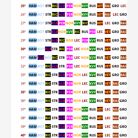
25º
HAM
BOT
STR
RIC
ALB
PER
NOR
KVY
RUS
VET
RAI
GRO
LEC
26º
HAM
BOT
STR
RIC
ALB
PER
NOR
KVY
RUS
VET
RAI
LEC
GRO
27º
HAM
BOT
STR
ALB
PER
NOR
KVY
RIC
RUS
VET
LEC
GRO
RAI
28º
HAM
BOT
STR
ALB
NOR
KVY
RIC
RUS
PER
LEC
VET
GRO
RAI
29º
HAM
BOT
STR
ALB
RIC
NOR
LEC
PER
KVY
RUS
VET
GRO
RAI
30º
HAM
BOT
ALB
STR
RIC
PER
LEC
NOR
KVY
RUS
VET
GRO
RAI
31º
HAM
ALB
BOT
RIC
STR
PER
LEC
NOR
KVY
RUS
VET
GRO
RAI
32º
HAM
BOT
RIC
ALB
STR
PER
LEC
NOR
KVY
RUS
VET
GRO
RAI
33º
HAM
BOT
RIC
STR
ALB
PER
NOR
LEC
KVY
RUS
VET
GRO
RAI
34º
HAM
BOT
RIC
STR
ALB
PER
NOR
LEC
KVY
RUS
VET
RAI
GRO
35º
HAM
BOT
RIC
STR
ALB
PER
NOR
LEC
KVY
RUS
VET
RAI
GRO
36º
HAM
BOT
RIC
STR
ALB
PER
NOR
LEC
KVY
RUS
VET
RAI
GRO
37º
HAM
BOT
RIC
STR
ALB
PER
NOR
KVY
RUS
VET
LEC
RAI
GRO
38º
HAM
BOT
RIC
STR
ALB
PER
NOR
KVY
RUS
VET
LEC
RAI
GRO
39º
HAM
BOT
RIC
STR
ALB
PER
NOR
KVY
RUS
VET
LEC
RAI
GRO
40º
HAM
BOT
RIC
STR
ALB
PER
NOR
KVY
RUS
VET
LEC
RAI
GRO