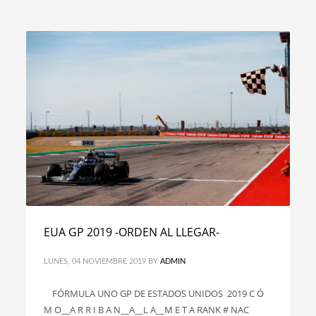
EUA GP 2019 -ORDEN AL LLEGAR-
LUNES, 04 NOVIEMBRE 2019
BY
ADMIN
FÓRMULA UNO GP DE ESTADOS UNIDOS 2019 C Ó
M O__A R R I B A N__A__L A__M E T A RANK # NAC