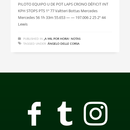
PILOTO EQUIPO U DE POT LAPS CRONO DÉFICIT INT
KPH STOPS PTS 1º 77 Valtteri Bottas Mercedes
Mercedes 56 1h 33m 55.653 — — 197.006 2 25 2º 44
Lewis
PUBLISHED IN
¡A MIL POR HORA!
,
NOTAS
TAGGED UNDER:
ÁNGELO DELLE CORSA