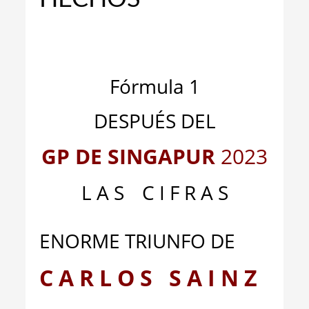
_
_
Fórmula 1
DESPUÉS DEL
GP DE SINGAPUR
2023
L A S
__
C I F R A S
ENORME TRIUNFO DE
C A R L O S S A I N Z