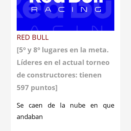
RED BULL
[
5
º y
8
º lugares en la meta.
Líderes en el actual torneo
de constructores: tienen
5
97
p
untos]
Se caen de la nube en que
andaban