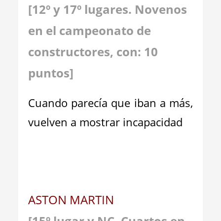
[
1
2
º y 1
7
º lugares. Novenos
en el campeonato de
constructores, con: 10
puntos
]
Cuando parecía que iban a más,
vuelven a mostrar incapacidad
ASTON MARTIN
[
15
º
lugar
y
NC
.
Cuartos en