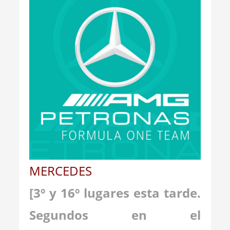
MERCEDES
[
3
º y
1
6º lugares esta tarde.
Segundos en el