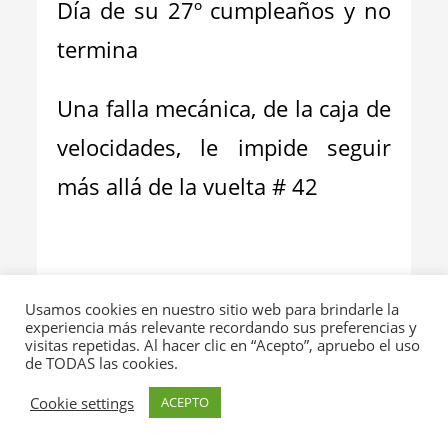
Día de su 27º cumpleaños y no
termina
Una falla mecánica, de la caja de
velocidades, le impide seguir
más allá de la vuelta # 42
Usamos cookies en nuestro sitio web para brindarle la
experiencia más relevante recordando sus preferencias y
VALTTERI BOTTAS [FIN]
visitas repetidas. Al hacer clic en “Acepto”, apruebo el uso
de TODAS las cookies.
[
Alfa Romeo
. (AB) 17º en
Cookie settings
ACEPTO
este
Grand Prix
.
Cuenta 6