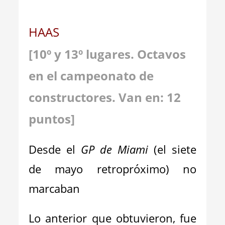
HAAS
[
1
0
º y 1
3
º lugares. Octavos
en el campeonato de
constructores. Van en: 1
2
puntos
]
Desde el
GP de Miami
(el siete
de mayo retropróximo) no
marcaban
Lo anterior que obtuvieron, fue