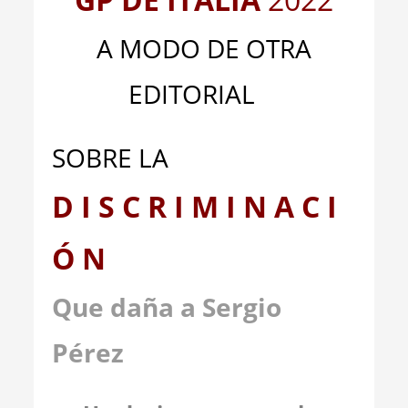
A MODO DE OTRA
EDITORIAL
SOBRE LA
D I S C R I M I N A C I
Ó N
Que daña a Sergio
Pérez