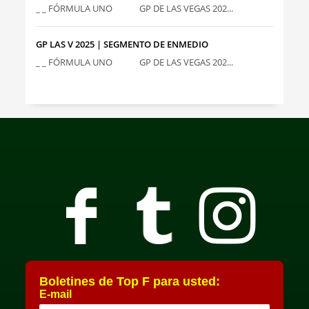
_ _ FÓRMULA UNO GP DE LAS VEGAS 202...
GP LAS V 2025 | SEGMENTO DE ENMEDIO
_ _ FÓRMULA UNO GP DE LAS VEGAS 202...
Boletines de Top F para usted:
E-mail