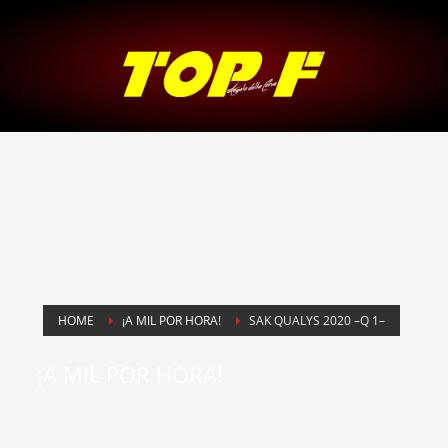
HOME
¡A MIL POR HORA!
SAK QUALYS 2020 –Q 1–
¡A MIL POR HORA!