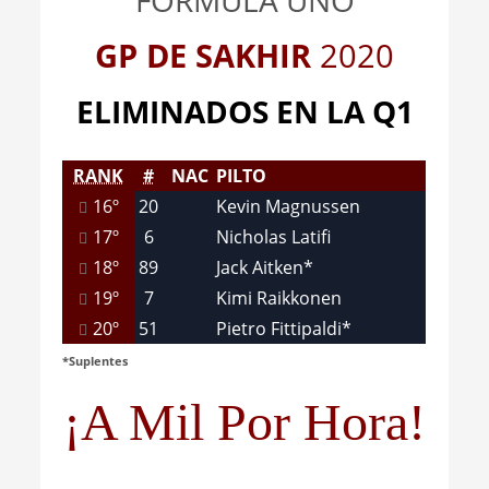
FÓRMULA UNO
GP DE SAKHIR
2020
ELIMINADOS EN LA Q1
RANK
#
NAC
PILTO
16º
20
Kevin Magnussen
17º
6
Nicholas Latifi
18º
89
Jack Aitken*
19º
7
Kimi Raikkonen
20º
51
Pietro Fittipaldi*
*Suplentes
¡A Mil Por Hora!