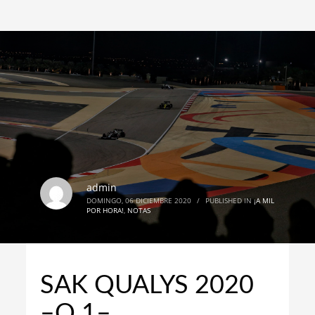
admin
DOMINGO, 06 DICIEMBRE 2020
/
PUBLISHED IN
¡A MIL
POR HORA!
,
NOTAS
SAK QUALYS 2020
–Q 1–