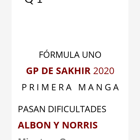
_
_
_
FÓRMULA UNO
GP DE SAKHIR
2020
P R I M E R A M A N G A
PASAN DIFICULTADES
ALBON Y NORRIS