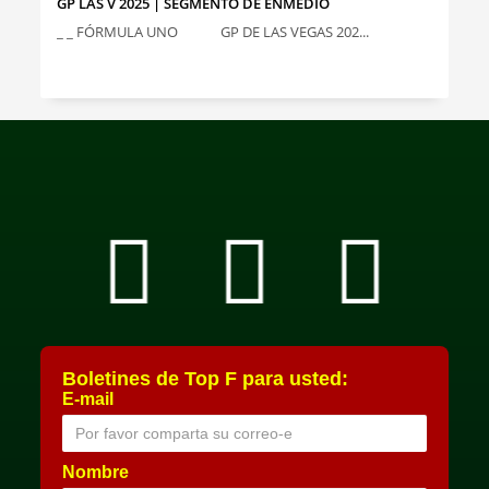
GP LAS V 2025 | SEGMENTO DE ENMEDIO
_ _ FÓRMULA UNO GP DE LAS VEGAS 202...
Boletines de Top F para usted:
E-mail
Nombre