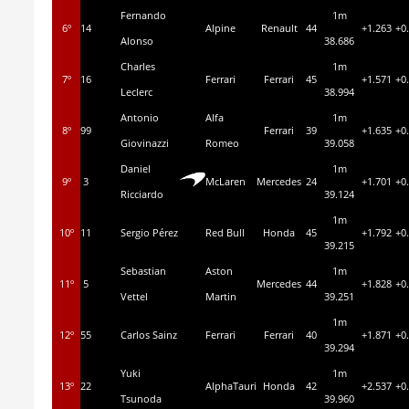
Fernando
1m
6º
14
Alpine
Renault
44
+1.263
+0
Alonso
38.686
Charles
1m
7º
16
Ferrari
Ferrari
45
+1.571
+0
Leclerc
38.994
Antonio
Alfa
1m
8º
99
Ferrari
39
+1.635
+0
Giovinazzi
Romeo
39.058
Daniel
1m
9º
3
McLaren
Mercedes
24
+1.701
+0
Ricciardo
39.124
1m
10º
11
Sergio Pérez
Red Bull
Honda
45
+1.792
+0
39.215
Sebastian
Aston
1m
11º
5
Mercedes
44
+1.828
+0
Vettel
Martin
39.251
1m
12º
55
Carlos Sainz
Ferrari
Ferrari
40
+1.871
+0
39.294
Yuki
1m
13º
22
AlphaTauri
Honda
42
+2.537
+0
Tsunoda
39.960