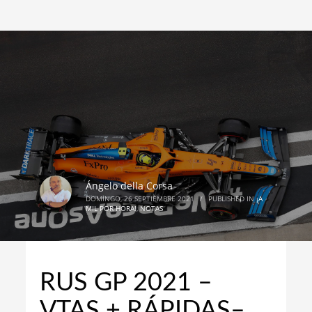
Ángelo della Corsa
DOMINGO, 26 SEPTIEMBRE 2021
/
PUBLISHED IN
¡A
MIL POR HORA!
,
NOTAS
RUS GP 2021 –
VTAS + RÁPIDAS–