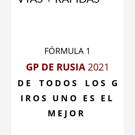
_
_
FÓRMULA 1
GP DE RUSIA
2021
D E T O D O S L O S G
I R O S U N O E S E L
M E J O R