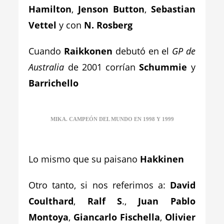
Hamilton
,
Jenson Button
,
Sebastian
Vettel
y con
N. Rosberg
Cuando
Raikkonen
debutó en el
GP de
Australia
de 2001 corrían
Schummie
y
Barrichello
MIKA. CAMPEÓN DEL MUNDO EN 1998 Y 1999
Lo mismo que su paisano
Hakkinen
Otro tanto, si nos referimos a:
David
Coulthard
,
Ralf S
.,
Juan Pablo
Montoya
,
Giancarlo Fischella
,
Olivier