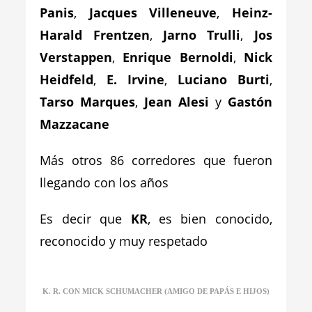
Panis
,
Jacques Villeneuve
,
Heinz-
Harald Frentzen
,
Jarno Trulli
,
Jos
Verstappen
,
Enrique Bernoldi
,
Nick
Heidfeld
,
E. Irvine
,
Luciano Burti
,
Tarso Marques
,
Jean Alesi
y
Gastón
Mazzacane
Más otros 86 corredores que fueron
llegando con los años
Es decir que
KR
, es bien conocido,
reconocido y muy respetado
K. R. CON MICK SCHUMACHER (AMIGO DE PAPÁS E HIJOS)