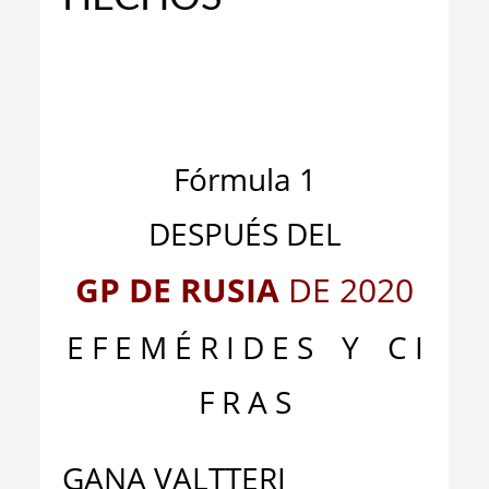
Fórmula 1
DESPUÉS DEL
GP DE RUSIA
DE 2020
E F E M É R I D E S
__
Y
__
C I
F R A S
GANA VALTTERI