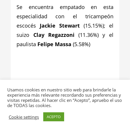
Se encuentra empatado en esta
especialidad con el tricampeón
escocés
Jackie Stewart
(15.15%); el
suizo
Clay Regazzoni
(11.36%) y el
paulista
Felipe Massa
(5.58%)
Usamos cookies en nuestro sitio web para brindarle la
MAX VERSTAPPEN
experiencia más relevante recordando sus preferencias y
visitas repetidas. Al hacer clic en “Acepto”, apruebo el uso
[
Red Bull
. Segundo, en el
GP
ruso. Y 3º
de TODAS las cookies.
en la tabla de posiciones. Tiene 128
Cookie settings
ACEPTO
puntos]