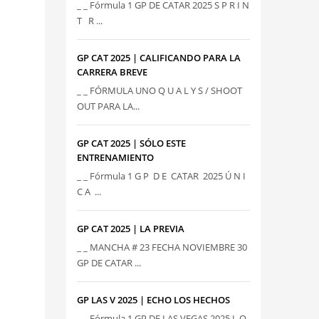
_ _ Fórmula 1 GP DE CATAR 2025 S P R I N
T R ...
GP CAT 2025 | CALIFICANDO PARA LA
CARRERA BREVE
_ _ FÓRMULA UNO Q U A L Y S / SHOOT
OUT PARA LA...
GP CAT 2025 | SÓLO ESTE
ENTRENAMIENTO
_ _ Fórmula 1 G P D E CATAR 2025 Ú N I
C A ...
GP CAT 2025 | LA PREVIA
_ _ MANCHA # 23 FECHA NOVIEMBRE 30
GP DE CATAR ...
GP LAS V 2025 | ECHO LOS HECHOS
_ _ Fórmula 1 GP DE LAS VEGAS 2025 L O