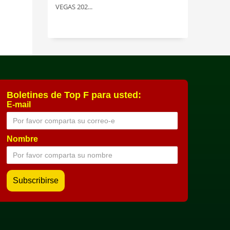
VEGAS 202...
Boletines de Top F para usted:
E-mail
Nombre