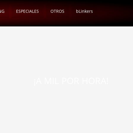
NG
ESPECIALES
OTROS
bLinkers
¡A MIL POR HORA!