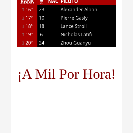
RANK
#
NAC
PILOTO
16º
23
Alexander Albon
17º
10
Pierre Gasly
18º
18
Lance Stroll
19º
6
Nicholas Latifi
20º
24
Zhou Guanyu
¡A Mil Por Hora!