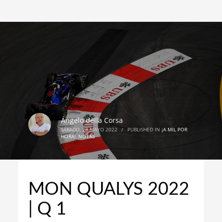
Ángelo della Corsa
SÁBADO, 28 MAYO 2022
/
PUBLISHED IN
¡A MIL POR
HORA!
,
NOTAS
MON QUALYS 2022
| Q 1