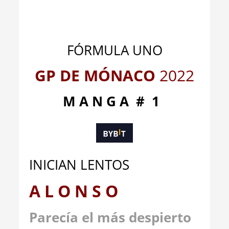
_
_
FÓRMULA UNO
GP DE MÓNACO
2022
M A N G A # 1
INICIAN LENTOS
A L O N S O
Parecía el más despierto