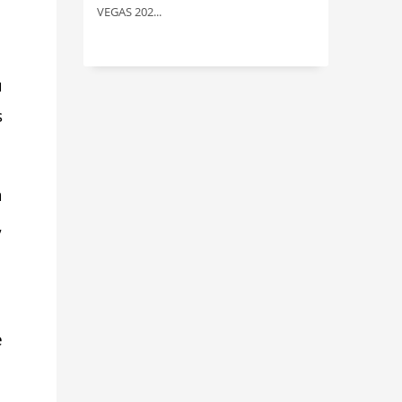
VEGAS 202...
u
s
a
,
e