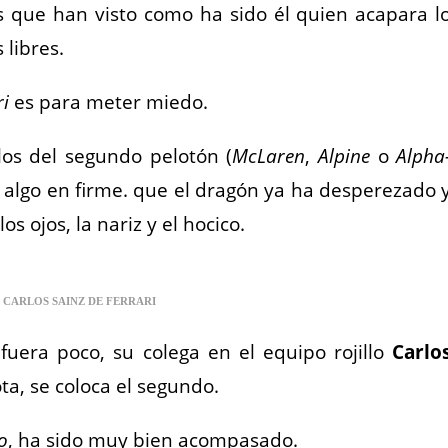
os que han visto como ha sido él quien acapara l
 libres.
ri
es para meter miedo.
los del segundo pelotón (
McLaren
,
Alpine
o
Alpha
 algo en firme. que el dragón ya ha desperezado 
s ojos, la nariz y el hocico.
CARLOS SAINZ DE FERRARI
fuera poco, su colega en el equipo rojillo
Carlo
ta, se coloca el segundo.
o
, ha sido muy bien acompasado.