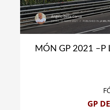
Ángelo della Corsa
JUEVES, 20 MAYO 2021
/
PUBLISHED IN
¡A MIL 
MÓN GP 2021 –P 
F
GP D