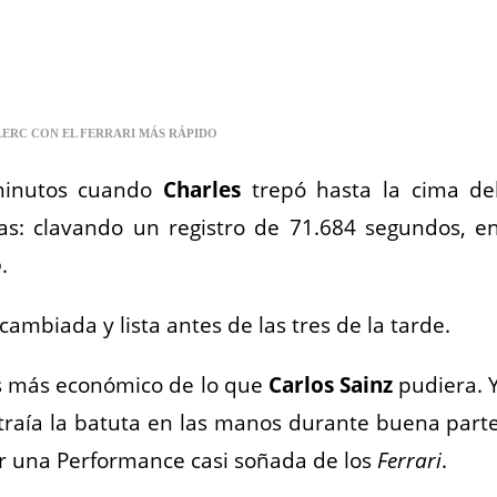
ERC CON EL FERRARI MÁS RÁPIDO
minutos cuando
Charles
trepó hasta la cima de
nas: clavando un registro de 71.684 segundos, e
o
.
cambiada y lista antes de las tres de la tarde.
s más económico de lo que
Carlos Sainz
pudiera. 
traía la batuta en las manos durante buena part
r una Performance casi soñada de los
Ferrari
.