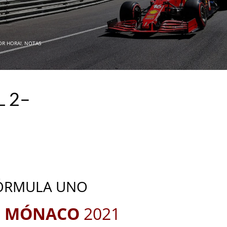
POR HORA!
,
NOTAS
L 2–
_
_
ÓRMULA UNO
E MÓN
ACO
2021