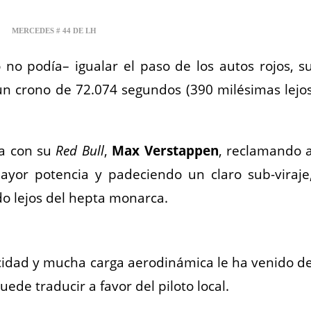
_
MERCEDES # 44 DE LH
no podía– igualar el paso de los autos rojos, s
un crono de 72.074 segundos (390 milésimas lejo
a con su
Red Bull
,
Max Verstappen
, reclamando 
yor potencia y padeciendo un claro sub-viraje
do lejos del hepta monarca.
ocidad y mucha carga aerodinámica le ha venido d
uede traducir a favor del piloto local.