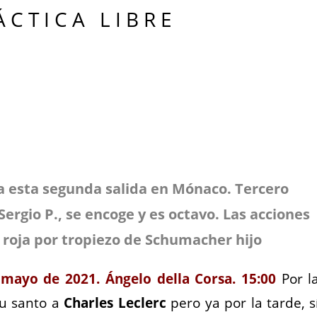
Á C T I C A L I B R E
a esta segunda salida en Mónaco. Tercero
ergio P., se encoge y es octavo. Las acciones
roja por tropiezo de Schumacher hijo
 ma
yo
de 2021. Ángelo della Corsa. 15:00
Por l
su santo a
Charles Leclerc
pero ya por la tarde, s