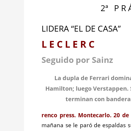
2ª
_
P R 
LIDERA “EL DE CASA”
L E C L E R C
Seguido por Sainz
La dupla de Ferrari domin
Hamilton; luego Verstappen. S
terminan con bandera 
renco press. Mont
ecarlo
.
20
de
mañana se le paró de espaldas 