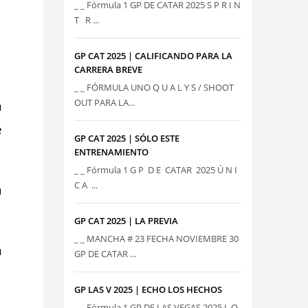
_ _ Fórmula 1 GP DE CATAR 2025 S P R I N
T R ...
GP CAT 2025 | CALIFICANDO PARA LA
CARRERA BREVE
_ _ FÓRMULA UNO Q U A L Y S / SHOOT
OUT PARA LA...
n
e
GP CAT 2025 | SÓLO ESTE
ENTRENAMIENTO
_ _ Fórmula 1 G P D E CATAR 2025 Ú N I
C A ...
a
GP CAT 2025 | LA PREVIA
_ _ MANCHA # 23 FECHA NOVIEMBRE 30
n
GP DE CATAR ...
GP LAS V 2025 | ECHO LOS HECHOS
_ _ Fórmula 1 GP DE LAS VEGAS 2025 L O