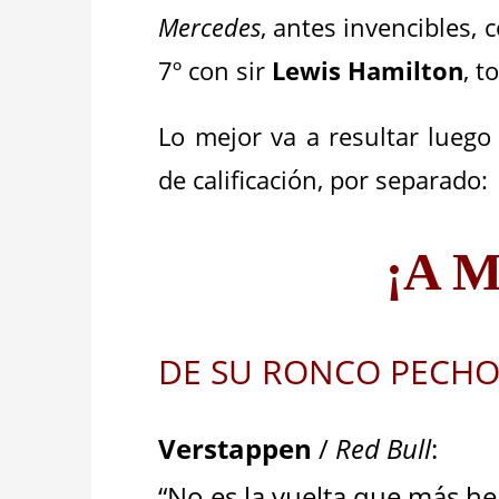
Mercedes
, antes invencibles, 
7º con sir
Lewis Hamilton
, t
Lo mejor va a resultar lueg
de calificación, por separado:
¡A M
DE SU RONCO PECH
Verstappen
/
Red Bull
:
“No es la vuelta que más he