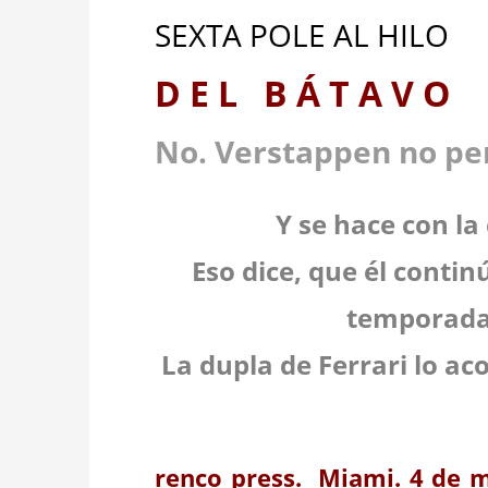
SEXTA POLE AL HILO
D E L B Á T A 
No. Verstappen no p
Y se hace con la
Eso dice, que él contin
temporada
La dupla de Ferrari lo a
renco press. Miami. 4 de m