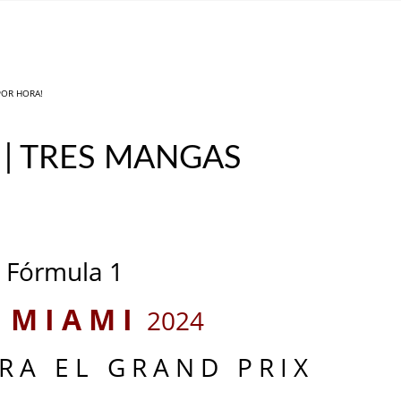
 POR HORA!
 | TRES MANGAS
_
_
Fórmula 1
M I A M I
E
2024
 R A E L G R A N D P R I X