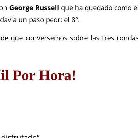
con
George Russell
que ha quedado como e
odavía un paso peor: el 8º.
o de que conversemos sobre las tres ronda
il Por Hora!
O
 disfrutado”.