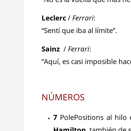
Leclerc
/
Ferrari
:
“Sentí que iba al límite”.
Sainz
/
Ferrari
:
“Aquí, es casi imposible hace
NÚMEROS
7
PolePositions al hil
Hamilton
, también de s