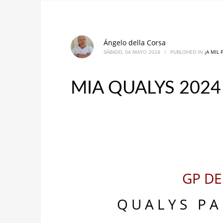
Ángelo della Corsa
SÁBADO, 04 MAYO 2024
/
PUBLISHED IN
¡A MIL
MIA QUALYS 2024
GP D
Q U A L Y S P A