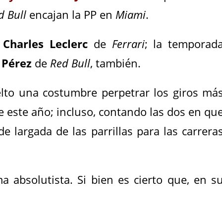
d Bull
encajan la PP en
Miami
.
o
Charles Leclerc
de
Ferrari
; la temporad
 Pérez
de
Red Bull
, también.
elto una costumbre perpetrar los giros má
de este año; incluso, contando las dos en qu
e largada de las parrillas para las carrera
a absolutista. Si bien es cierto que, en s