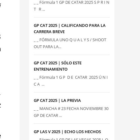
_ _ Fórmula 1 GP DE CATAR 2025 S P R I N
i
T R ...
GP CAT 2025 | CALIFICANDO PARA LA
CARRERA BREVE
8
_ _ FÓRMULA UNO Q U A L Y S / SHOOT
a
OUT PARA LA...
GP CAT 2025 | SÓLO ESTE
ENTRENAMIENTO
_ _ Fórmula 1 G P D E CATAR 2025 Ú N I
C A ...
,
GP CAT 2025 | LA PREVIA
z
_ _ MANCHA # 23 FECHA NOVIEMBRE 30
GP DE CATAR ...
GP LAS V 2025 | ECHO LOS HECHOS
e
_ _ Fórmula 1 GP DE LAS VEGAS 2025 L O