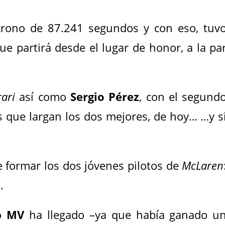
 crono de 87.241 segundos y con eso, tuv
que partirá desde el lugar de honor, a la pa
rari
así como
Sergio Pérez
, con el segund
 que largan los dos mejores, de hoy… …y s
de formar los dos jóvenes pilotos de
McLaren
i
.
tó
MV
ha llegado –ya que había ganado u