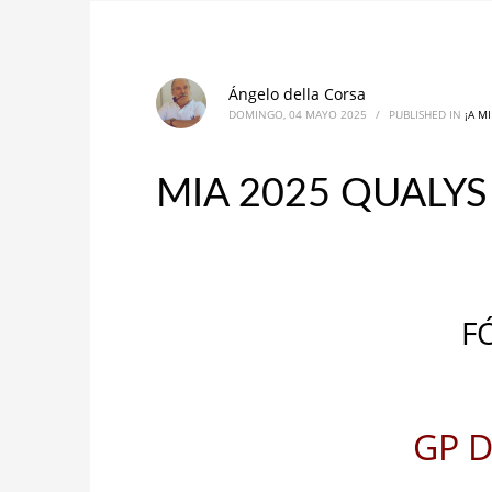
Ángelo della Corsa
DOMINGO, 04 MAYO 2025
/
PUBLISHED IN
¡A M
MIA 2025 QUALYS 
F
GP D