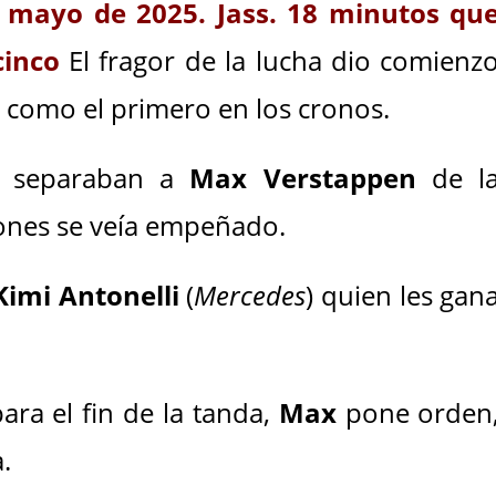
 mayo de 2025. Jass. 18 minutos qu
cinco
El fragor de la lucha dio comienz
, como el primero en los cronos.
o separaban a
Max Verstappen
de l
ones se veía empeñado.
Kimi Antonelli
(
Mercedes
) quien les gan
ara el fin de la tanda,
Max
pone orden
a.