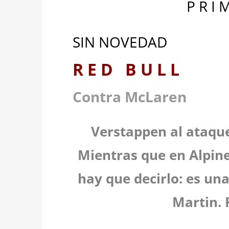
P R I 
SIN NOVEDAD
R E D B U L L
Contra McLaren
Verstappen al ataque
Mientras que en Alpine
hay que decirlo: es un
Martin. 