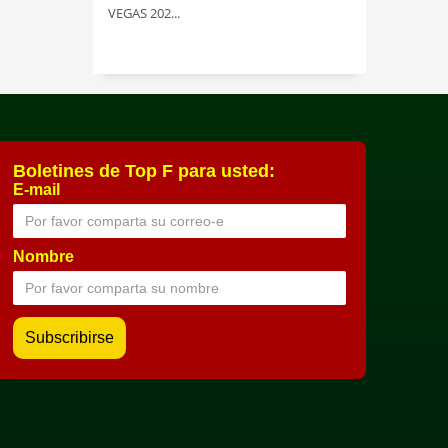
VEGAS 202...
Boletines de Top F para usted:
E-mail
Nombre