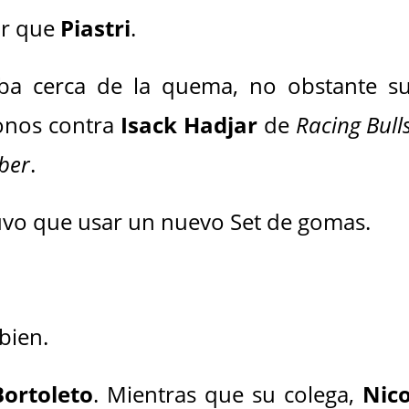
or que
Piastri
.
a cerca de la quema, no obstante s
ronos contra
Isack Hadjar
de
Racing Bull
ber
.
tuvo que usar un nuevo Set de gomas.
 bien.
Bortoleto
. Mientras que su colega,
Nic