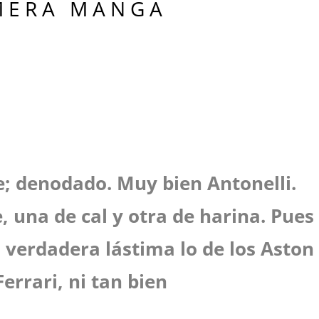
M E R A M A N G A
; denodado. Muy bien Antonelli.
, una de cal y otra de harina. Pues
a verdadera lástima lo de los Aston
Ferrari, ni tan bien