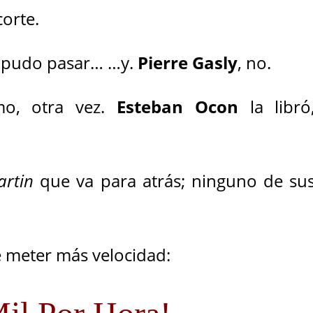
corte.
pudo pasar… …y.
Pierre Gasly
, no.
mo, otra vez.
Esteban Ocon
la libró
artin
que va para atrás; ninguno de su
 meter más velocidad: