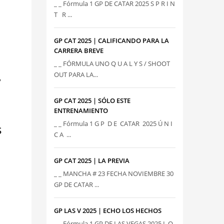
_ _ Fórmula 1 GP DE CATAR 2025 S P R I N
T R ...
GP CAT 2025 | CALIFICANDO PARA LA
CARRERA BREVE
_ _ FÓRMULA UNO Q U A L Y S / SHOOT
,
OUT PARA LA...
GP CAT 2025 | SÓLO ESTE
ENTRENAMIENTO
_ _ Fórmula 1 G P D E CATAR 2025 Ú N I
s
C A ...
GP CAT 2025 | LA PREVIA
_ _ MANCHA # 23 FECHA NOVIEMBRE 30
GP DE CATAR ...
GP LAS V 2025 | ECHO LOS HECHOS
_ _ Fórmula 1 GP DE LAS VEGAS 2025 L O