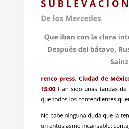
S U B L E V A C I Ó
De los Mercedes
Que iban con la clara in
Después del bátavo, Rus
Sainz
renco press. Ciudad de México
15:00
Han sido unas tandas de 
que todos los contendientes qu
No cabe ninguna duda que la tem
un entusiasmo i
ncansable: contag