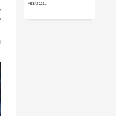
VEGAS 202...
o
o
l