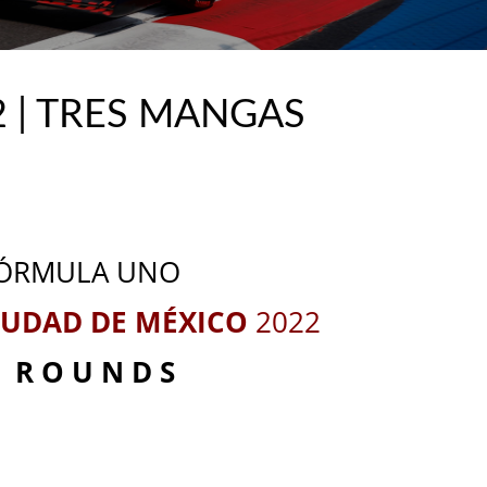
 | TRES MANGAS
_
_
ÓRMULA UNO
CIUDAD DE MÉXICO
2022
 R O U N D S