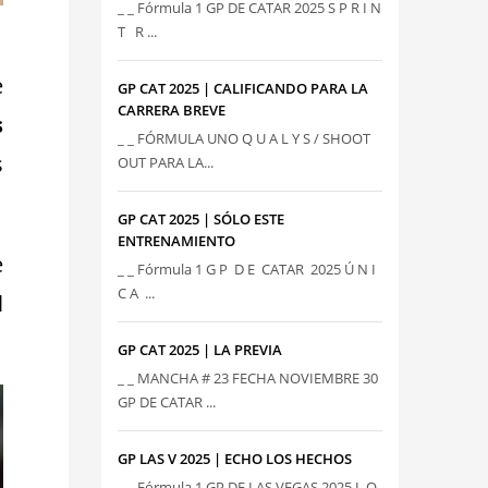
_ _ Fórmula 1 GP DE CATAR 2025 S P R I N
T R ...
e
GP CAT 2025 | CALIFICANDO PARA LA
CARRERA BREVE
s
_ _ FÓRMULA UNO Q U A L Y S / SHOOT
s
OUT PARA LA...
GP CAT 2025 | SÓLO ESTE
ENTRENAMIENTO
e
_ _ Fórmula 1 G P D E CATAR 2025 Ú N I
C A ...
l
GP CAT 2025 | LA PREVIA
_ _ MANCHA # 23 FECHA NOVIEMBRE 30
GP DE CATAR ...
GP LAS V 2025 | ECHO LOS HECHOS
_ _ Fórmula 1 GP DE LAS VEGAS 2025 L O