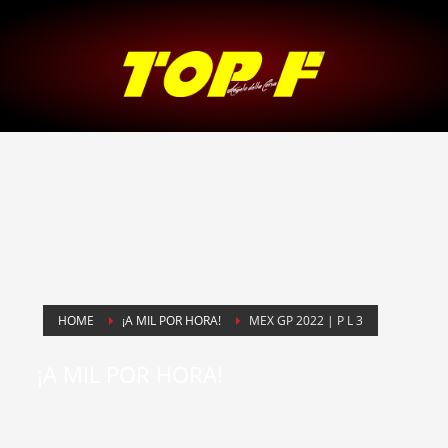
HOME
¡A MIL POR HORA!
MEX GP 2022 | P L 3
¡A MIL POR HORA!