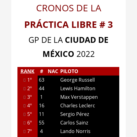
CRONOS DE LA
PRÁCTICA LIBRE # 3
GP DE LA
CIUDAD DE
MÉXICO
2022
RANK
#
NAC
PILOTO
1º
63
George Russell
2º
44
Lewis Hamilton
3º
1
Max Verstappen
4º
16
Charles Leclerc
5º
11
Sergio Pérez
6º
55
Carlos Sainz
7º
4
Lando Norris