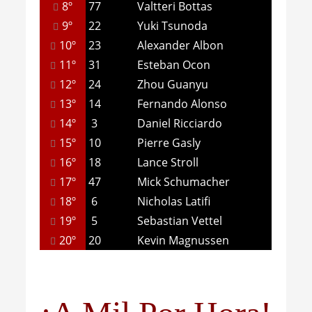
8º
77
Valtteri Bottas
9º
22
Yuki Tsunoda
10º
23
Alexander Albon
11º
31
Esteban Ocon
12º
24
Zhou Guanyu
13º
14
Fernando Alonso
14º
3
Daniel Ricciardo
15º
10
Pierre Gasly
16º
18
Lance Stroll
17º
47
Mick Schumacher
18º
6
Nicholas Latifi
19º
5
Sebastian Vettel
20º
20
Kevin Magnussen