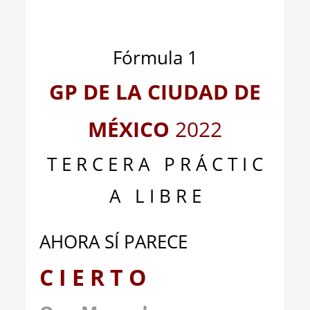
_
_
Fórmula 1
GP DE LA CIUDAD DE
MÉXICO
2022
T E R C E R A P R Á C T I C
A L I B R E
AHORA SÍ PARECE
C I E R T O