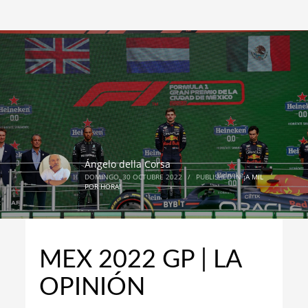
Ángelo della Corsa
DOMINGO, 30 OCTUBRE 2022
/
PUBLISHED IN
¡A MIL
POR HORA!
MEX 2022 GP | LA
OPINIÓN