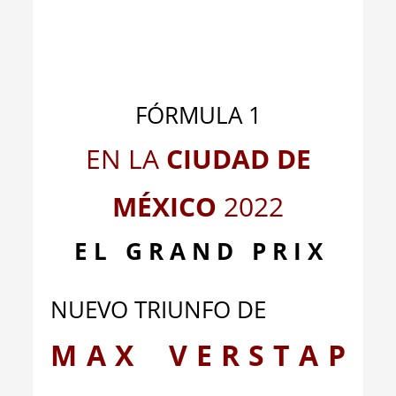
_
_
FÓRMULA 1
EN LA
CIUDAD DE
MÉXICO
2022
E L G R A N D P R I X
NUEVO TRIUNFO DE
M A X V E R S T A P