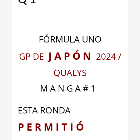
_
_
FÓRMULA UNO
J A P Ó N
GP DE
2024 /
QUALYS
M A N G A # 1
ESTA RONDA
P E R M I T I Ó