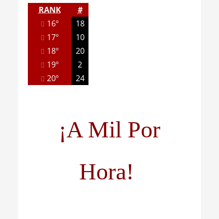
RANK
#
16º
18
17º
10
18º
20
19º
2
20º
24
¡A Mil Por
Hora!