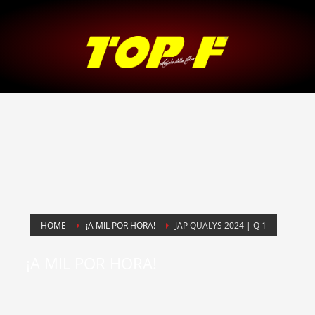
HOME
¡A MIL POR HORA!
JAP QUALYS 2024 | Q 1
¡A MIL POR HORA!