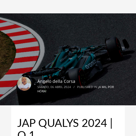
Ángelo della Corsa
SÁBADO, 06 ABRIL 2024
/
PUBLISHED IN
¡A MIL POR
HORA!
JAP QUALYS 2024 |
Q 1