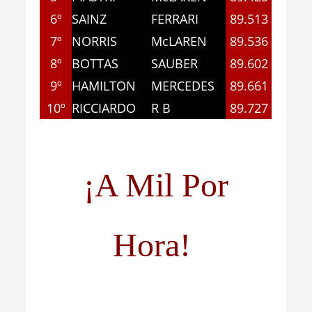
6º
SAINZ
FERRARI
89.513
7º
NORRIS
McLAREN
89.536
8º
BOTTAS
SAUBER
89.602
9º
HAMILTON
MERCEDES
89.661
10º
RICCIARDO
R B
89.727
71
¡A Mil Por
Hora!