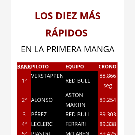
LOS DIEZ MÁS
RÁPIDOS
EN LA PRIMERA MANGA
RANK
PILOTO
EQUIPO
CRONO
VERSTAPPEN
88.866
1º
RED BULL
seg
ASTON
2º
ALONSO
89.254
MARTIN
3
PÉREZ
RED BULL
89.303
4º
LECLERC
FERRARI
89.338
5º
PIASTRI
McLAREN
89.425