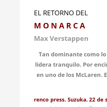
EL RETORNO DEL
M O N A R C A
Max Verstappen
Tan dominante como lo f
lidera tranquilo. Por enc
en uno de los McLaren. 
renco press. Suzuka. 22 de 