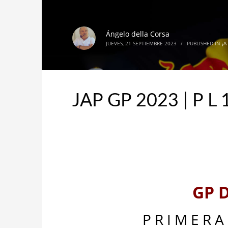
Ángelo della Corsa
JUEVES, 21 SEPTIEMBRE 2023
/
PUBLISHED IN
¡A
JAP GP 2023 | P L 
GP 
P R I M E R A