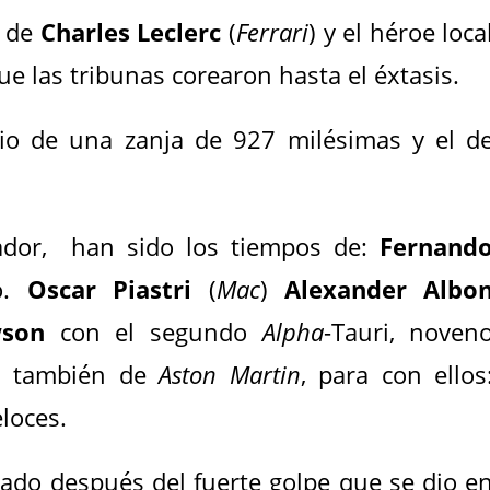
s de
Charles Leclerc
(
Ferrari
) y el héroe loca
que las tribunas corearon hasta el éxtasis.
dio de una zanja de 927 milésimas y el d
ador, han sido los tiempos de:
Fernand
o.
Oscar Piastri
(
Mac
)
Alexander Albo
wson
con el segundo
Alpha
-Tauri, noven
, también de
Aston Martin
, para con ellos
eloces.
ado después del fuerte golpe que se dio e