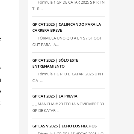
_ _ Fórmula 1 GP DE CATAR 2025 S P R I N
l
T R ...
GP CAT 2025 | CALIFICANDO PARA LA
CARRERA BREVE
e
_ _ FÓRMULA UNO Q U A L Y S / SHOOT
OUT PARA LA...
GP CAT 2025 | SÓLO ESTE
o
ENTRENAMIENTO
_ _ Fórmula 1 G P D E CATAR 2025 Ú N I
n
C A ...
o
GP CAT 2025 | LA PREVIA
:
_ _ MANCHA # 23 FECHA NOVIEMBRE 30
GP DE CATAR ...
GP LAS V 2025 | ECHO LOS HECHOS
n
_ _ Fórmula 1 GP DE LAS VEGAS 2025 L O