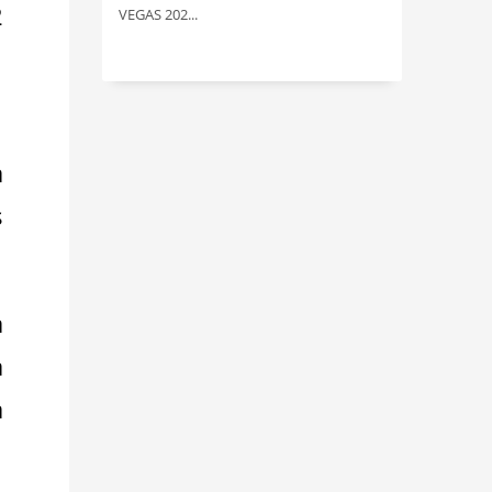
2
VEGAS 202...
a
s
a
a
a