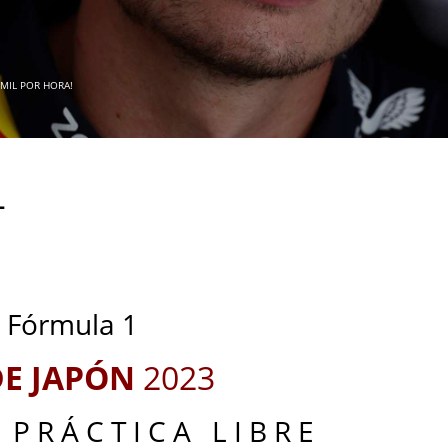
 MIL POR HORA!
1
_
_
Fórmula 1
DE JAPÓN
2023
 P R Á C T I C A L I B R E