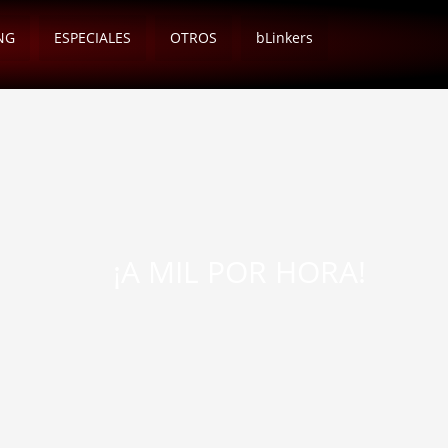
NG
ESPECIALES
OTROS
bLinkers
¡A MIL POR HORA!