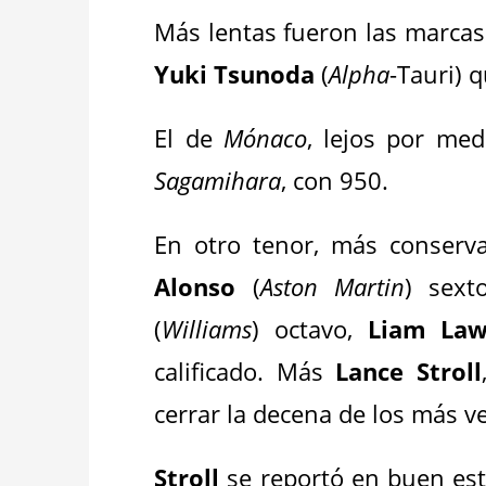
Más lentas fueron las marca
Yuki Tsunoda
(
Alpha
-Tauri) 
El de
Mónaco
, lejos por me
Sagamihara
, con 950.
En otro tenor, más conserv
Alonso
(
Aston Martin
) sext
(
Williams
) octavo,
Liam La
calificado. Más
Lance Stroll
cerrar la decena de los más v
Stroll
se reportó en buen est