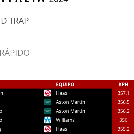
ED TRAP
 RÁPIDO
EQUIPO
KPH
en
Haas
357,1
Aston Martin
356,5
o
Aston Martin
356,2
to
Williams
356
g
Haas
355,2