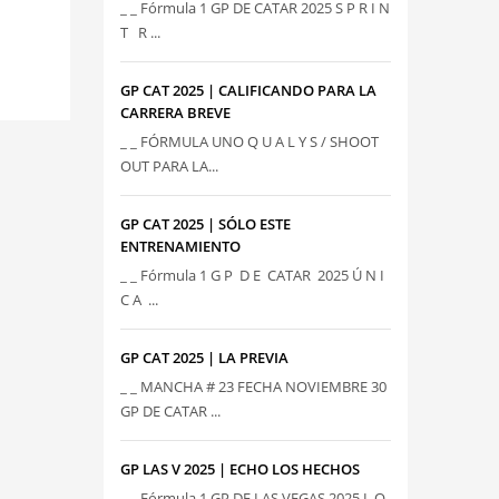
_ _ Fórmula 1 GP DE CATAR 2025 S P R I N
T R ...
GP CAT 2025 | CALIFICANDO PARA LA
CARRERA BREVE
_ _ FÓRMULA UNO Q U A L Y S / SHOOT
OUT PARA LA...
GP CAT 2025 | SÓLO ESTE
ENTRENAMIENTO
_ _ Fórmula 1 G P D E CATAR 2025 Ú N I
C A ...
GP CAT 2025 | LA PREVIA
_ _ MANCHA # 23 FECHA NOVIEMBRE 30
GP DE CATAR ...
GP LAS V 2025 | ECHO LOS HECHOS
_ _ Fórmula 1 GP DE LAS VEGAS 2025 L O