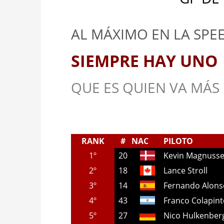
AL MÁXIMO EN LA SPE
SIEMPRE HAY UNO
QUE ES QUIEN VA MÁS
RANK
#
NAC
PILOTO
1º
20
Kevin Magnuss
2º
18
Lance Stroll
3º
14
Fernando Alons
4º
43
Franco Colapin
5º
27
Nico Hulkenber