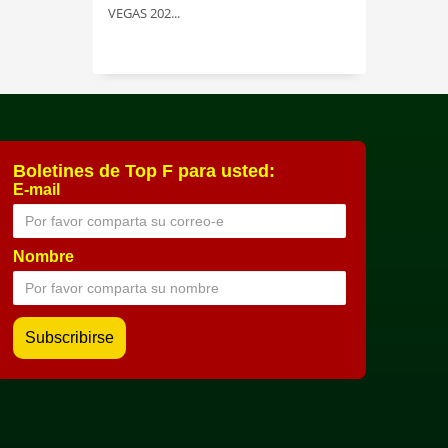
VEGAS 202...
Boletines de Top F para usted:
E-mail
Nombre