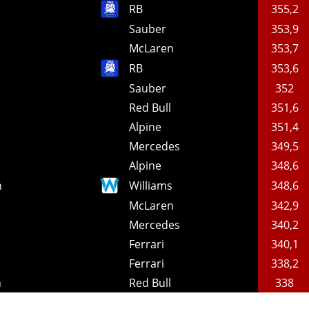
o
RB
355,2
Sauber
353,9
McLaren
353,7
RB
353,6
Sauber
352
Red Bull
351,6
Alpine
351,4
Mercedes
349,5
Alpine
348,6
n
Williams
348,6
McLaren
342,9
Mercedes
340,2
Ferrari
340,1
Ferrari
338,2
n
Red Bull
338