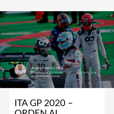
Ángelo della Corsa
DOMINGO, 06 SEPTIEMBRE 2020
/
PUBLISHED IN
¡A
MIL POR HORA!
,
NOTAS
ITA GP 2020 –
ORDEN AL