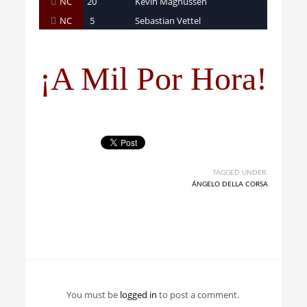
NC
20
Kevin Magnussen
NC
5
Sebastian Vettel
¡A Mil Por Hora!
TAGGED UNDER:
ÁNGELO DELLA CORSA
You must be
logged in
to post a comment.