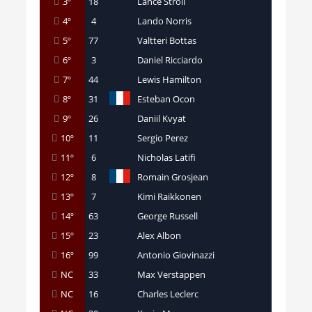
3º
18
Lance Stroll
4º
4
Lando Norris
5º
77
Valtteri Bottas
6º
3
Daniel Ricciardo
7º
44
Lewis Hamilton
8º
31
Esteban Ocon
9º
26
Daniil Kvyat
10º
11
Sergio Perez
11º
6
Nicholas Latifi
12º
8
Romain Grosjean
13º
7
Kimi Raikkonen
14º
63
George Russell
15º
23
Alex Albon
16º
99
Antonio Giovinazzi
NC
33
Max Verstappen
NC
16
Charles Leclerc