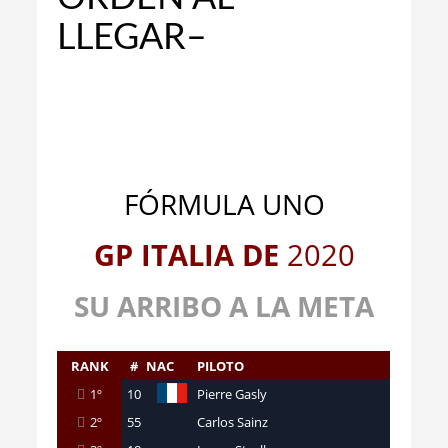
LLEGAR–
FÓRMULA UNO
GP ITALIA DE
2020
SU ARRIBO A LA META
RANK
#
NAC
PILOTO
1º
10
Pierre Gasly
2º
55
Carlos Sainz