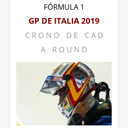
FÓRMULA 1
GP DE ITALIA 2019
C R O N O
__
D E
__
C A D
A
__
R O U N D