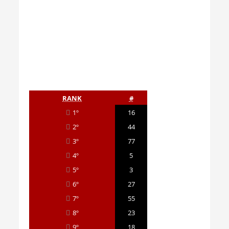
RANK
#
1º
16
2º
44
3º
77
4º
5
5º
3
6º
27
7º
55
8º
23
9º
18