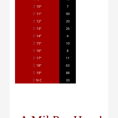
10º
7
11º
99
12º
20
13º
26
14º
4
15º
10
16º
8
17º
11
18º
63
19º
88
N C
33