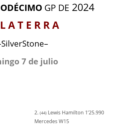
2024
ODÉCIMO
GP DE
 L A T E R R A
–SilverStone–
ingo 7 de julio
2.
Lewis Hamilton 1’25.990
(44)
Mercedes W15