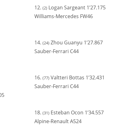
12.
Logan Sargeant 1’27.175
(2)
Williams-Mercedes FW46
14.
Zhou Guanyu 1’27.867
(24)
Sauber-Ferrari C44
16.
Valtteri Bottas 1’32.431
(77)
Sauber-Ferrari C44
05
18.
Esteban Ocon 1’34.557
(31)
Alpine-Renault A524