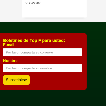
VEGAS 202...
Boletines de Top F para usted:
E-mail
Nombre