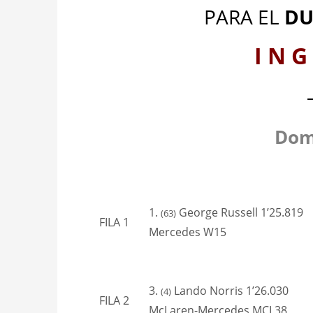
PARA EL
DU
I N G
Dom
1.
George Russell 1’25.819
(63)
FILA 1
Mercedes W15
3.
Lando Norris 1’26.030
(4)
FILA 2
McLaren-Mercedes MCL38