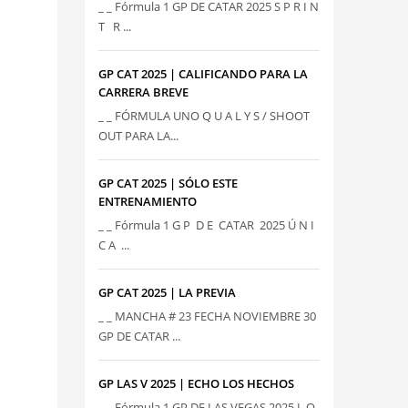
_ _ Fórmula 1 GP DE CATAR 2025 S P R I N
T R ...
GP CAT 2025 | CALIFICANDO PARA LA
CARRERA BREVE
_ _ FÓRMULA UNO Q U A L Y S / SHOOT
OUT PARA LA...
GP CAT 2025 | SÓLO ESTE
ENTRENAMIENTO
_ _ Fórmula 1 G P D E CATAR 2025 Ú N I
C A ...
GP CAT 2025 | LA PREVIA
_ _ MANCHA # 23 FECHA NOVIEMBRE 30
GP DE CATAR ...
GP LAS V 2025 | ECHO LOS HECHOS
_ _ Fórmula 1 GP DE LAS VEGAS 2025 L O