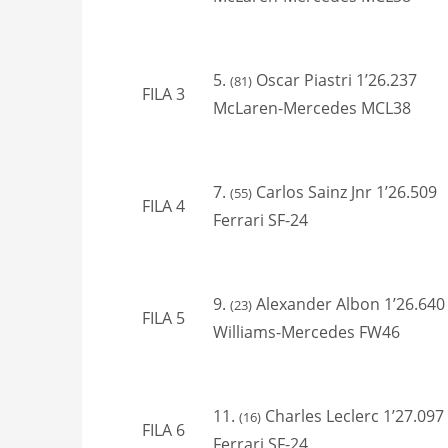
5.
Oscar Piastri 1’26.237
(81)
FILA 3
McLaren-Mercedes MCL38
7.
Carlos Sainz Jnr 1’26.509
(55)
FILA 4
Ferrari SF-24
9.
Alexander Albon 1’26.640
(23)
FILA 5
Williams-Mercedes FW46
11.
Charles Leclerc 1’27.097
(16)
FILA 6
Ferrari SF-24