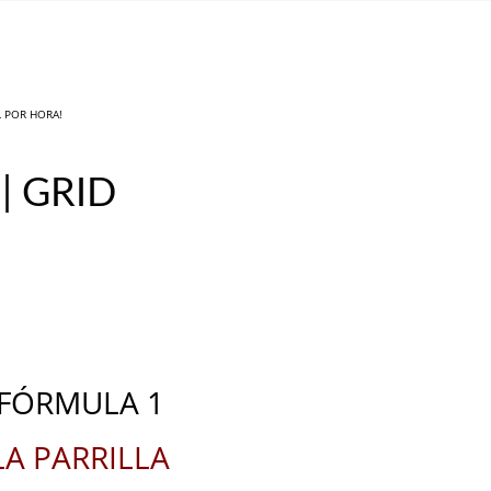
L POR HORA!
| GRID
_
_
FÓRMULA 1
LA PARRILLA