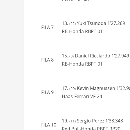
13.
Yuki Tsunoda 1’27.269
(22)
FILA 7
RB-Honda RBPT 01
15.
Daniel Ricciardo 1’27.949
(3)
FILA 8
RB-Honda RBPT 01
17.
Kevin Magnussen 1’32.9
(20)
FILA 9
Haas-Ferrari VF-24
19.
Sergio Perez 1’38.348
(11)
FILA 10
Red Bull-Honda RBPT RB20