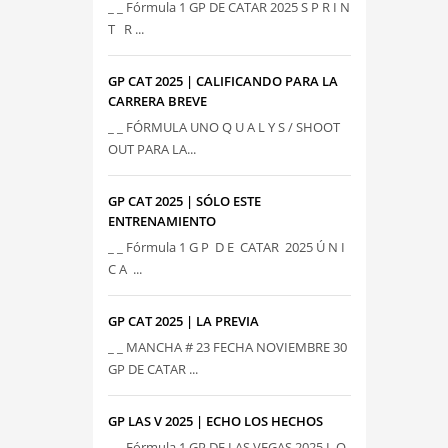
_ _ Fórmula 1 GP DE CATAR 2025 S P R I N
T R ...
GP CAT 2025 | CALIFICANDO PARA LA
CARRERA BREVE
_ _ FÓRMULA UNO Q U A L Y S / SHOOT
OUT PARA LA...
GP CAT 2025 | SÓLO ESTE
ENTRENAMIENTO
_ _ Fórmula 1 G P D E CATAR 2025 Ú N I
C A ...
GP CAT 2025 | LA PREVIA
_ _ MANCHA # 23 FECHA NOVIEMBRE 30
GP DE CATAR ...
GP LAS V 2025 | ECHO LOS HECHOS
_ _ Fórmula 1 GP DE LAS VEGAS 2025 L O