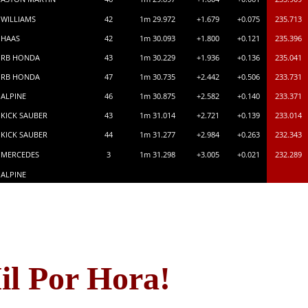
WILLIAMS
42
1m 29.972
+1.679
+0.075
235.713
HAAS
42
1m 30.093
+1.800
+0.121
235.396
RB HONDA
43
1m 30.229
+1.936
+0.136
235.041
RB HONDA
47
1m 30.735
+2.442
+0.506
233.731
ALPINE
46
1m 30.875
+2.582
+0.140
233.371
KICK SAUBER
43
1m 31.014
+2.721
+0.139
233.014
KICK SAUBER
44
1m 31.277
+2.984
+0.263
232.343
MERCEDES
3
1m 31.298
+3.005
+0.021
232.289
ALPINE
il Por Hora!