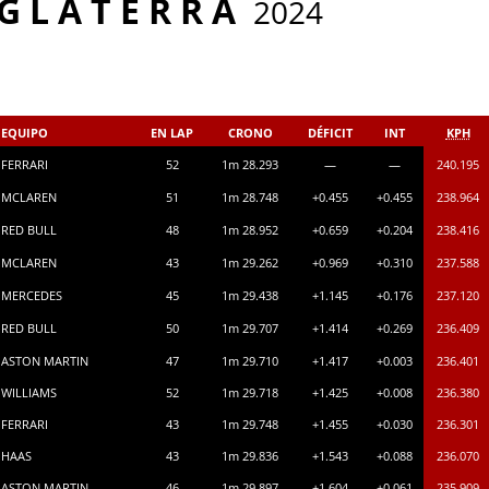
 G L A T E R R A
2024
EQUIPO
EN LAP
CRONO
DÉFICIT
INT
KPH
FERRARI
52
1m 28.293
—
—
240.195
MCLAREN
51
1m 28.748
+0.455
+0.455
238.964
RED BULL
48
1m 28.952
+0.659
+0.204
238.416
MCLAREN
43
1m 29.262
+0.969
+0.310
237.588
MERCEDES
45
1m 29.438
+1.145
+0.176
237.120
RED BULL
50
1m 29.707
+1.414
+0.269
236.409
ASTON MARTIN
47
1m 29.710
+1.417
+0.003
236.401
WILLIAMS
52
1m 29.718
+1.425
+0.008
236.380
FERRARI
43
1m 29.748
+1.455
+0.030
236.301
HAAS
43
1m 29.836
+1.543
+0.088
236.070
ASTON MARTIN
46
1m 29.897
+1.604
+0.061
235.909