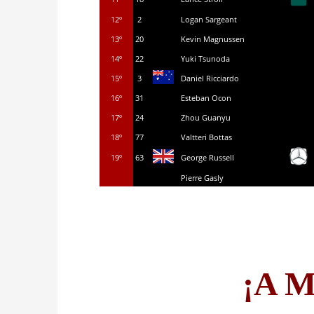
12º
2
Logan Sargeant
13º
20
Kevin Magnussen
14º
22
Yuki Tsunoda
15º
3
Daniel Ricciardo
16º
31
Esteban Ocon
17º
24
Zhou Guanyu
18º
77
Valtteri Bottas
19º
63
George Russell
Pierre Gasly
¡A M