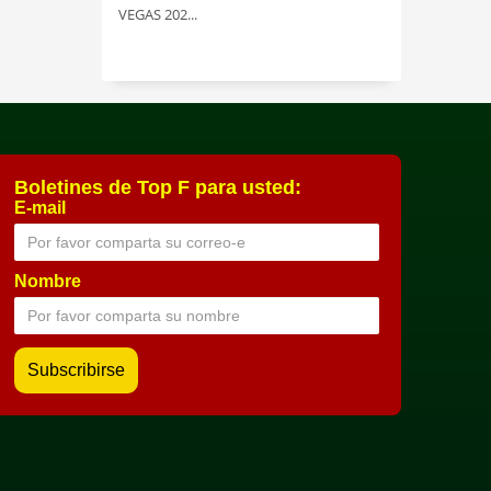
VEGAS 202...
Boletines de Top F para usted:
E-mail
Nombre