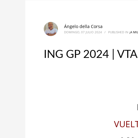
Ángelo della Corsa
DOMINGO, 07 JULIO 2024
/
PUBLISHED IN
¡A MI
ING GP 2024 | VT
VUEL