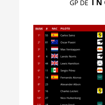
I N
GP DE
RANK
#
NAC
PILOTO
1º
55
Carlos Sainz
2º
81
Oscar Piastri
3º
1
Max Verstappen
4º
4
Lando Norris
5º
44
Lewis Hamilton
6º
11
Sergio Pérez
7º
14
Fernando Alonso
8º
23
Alexander Albon
9º
16
Charles Leclerc
10º
27
Nico Hulkenberg
11º
18
Lance Stroll