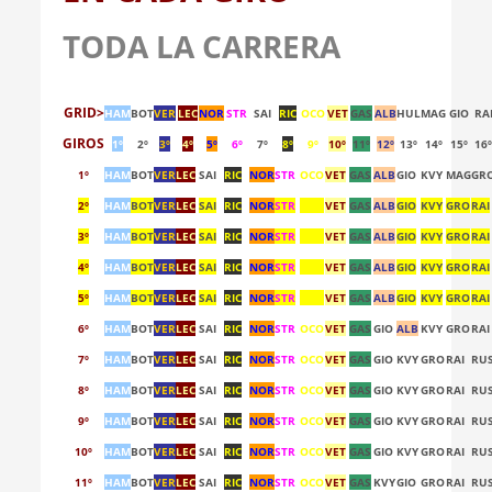
TODA LA CARRERA
GRID>
HAM
BOT
VER
LEC
NOR
STR
SAI
RIC
OCO
VET
GAS
ALB
HUL
MAG
GIO
RA
GIROS
1º
2º
3º
4º
5º
6º
7º
8º
9º
10º
11º
12º
13º
14º
15º
16
1º
HAM
BOT
VER
LEC
SAI
RIC
NOR
STR
OCO
VET
GAS
ALB
GIO
KVY
MAG
GR
2º
HAM
BOT
VER
LEC
SAI
RIC
NOR
STR
OCO
VET
GAS
ALB
GIO
KVY
GRO
RAI
3º
HAM
BOT
VER
LEC
SAI
RIC
NOR
STR
OCO
VET
GAS
ALB
GIO
KVY
GRO
RAI
4º
HAM
BOT
VER
LEC
SAI
RIC
NOR
STR
OCO
VET
GAS
ALB
GIO
KVY
GRO
RAI
5º
HAM
BOT
VER
LEC
SAI
RIC
NOR
STR
OCO
VET
GAS
ALB
GIO
KVY
GRO
RAI
6º
HAM
BOT
VER
LEC
SAI
RIC
NOR
STR
OCO
VET
GAS
GIO
ALB
KVY
GRO
RAI
7º
HAM
BOT
VER
LEC
SAI
RIC
NOR
STR
OCO
VET
GAS
GIO
KVY
GRO
RAI
RU
8º
HAM
BOT
VER
LEC
SAI
RIC
NOR
STR
OCO
VET
GAS
GIO
KVY
GRO
RAI
RU
9º
HAM
BOT
VER
LEC
SAI
RIC
NOR
STR
OCO
VET
GAS
GIO
KVY
GRO
RAI
RU
10º
HAM
BOT
VER
LEC
SAI
RIC
NOR
STR
OCO
VET
GAS
GIO
KVY
GRO
RAI
RU
11º
HAM
BOT
VER
LEC
SAI
RIC
NOR
STR
OCO
VET
GAS
KVY
GIO
GRO
RAI
RU