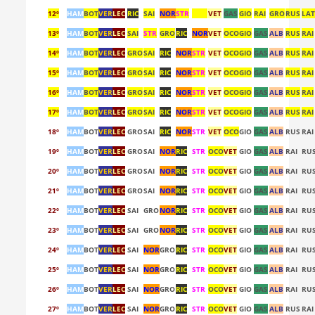
12º
HAM
BOT
VER
LEC
RIC
SAI
NOR
STR
OCO
VET
GAS
GIO
RAI
GRO
RUS
LA
13º
HAM
BOT
VER
LEC
SAI
STR
GRO
RIC
NOR
VET
OCO
GIO
GAS
ALB
RUS
RAI
14º
HAM
BOT
VER
LEC
GRO
SAI
RIC
NOR
STR
VET
OCO
GIO
GAS
ALB
RUS
RAI
15º
HAM
BOT
VER
LEC
GRO
SAI
RIC
NOR
STR
VET
OCO
GIO
GAS
ALB
RUS
RAI
16º
HAM
BOT
VER
LEC
GRO
SAI
RIC
NOR
STR
VET
OCO
GIO
GAS
ALB
RUS
RAI
17º
HAM
BOT
VER
LEC
GRO
SAI
RIC
NOR
STR
VET
OCO
GIO
GAS
ALB
RUS
RAI
18º
HAM
BOT
VER
LEC
GRO
SAI
RIC
NOR
STR
VET
OCO
GIO
GAS
ALB
RUS
RAI
19º
HAM
BOT
VER
LEC
GRO
SAI
NOR
RIC
STR
OCO
VET
GIO
GAS
ALB
RAI
RU
20º
HAM
BOT
VER
LEC
GRO
SAI
NOR
RIC
STR
OCO
VET
GIO
GAS
ALB
RAI
RU
21º
HAM
BOT
VER
LEC
GRO
SAI
NOR
RIC
STR
OCO
VET
GIO
GAS
ALB
RAI
RU
22º
HAM
BOT
VER
LEC
SAI
GRO
NOR
RIC
STR
OCO
VET
GIO
GAS
ALB
RAI
RU
23º
HAM
BOT
VER
LEC
SAI
GRO
NOR
RIC
STR
OCO
VET
GIO
GAS
ALB
RAI
RU
24º
HAM
BOT
VER
LEC
SAI
NOR
GRO
RIC
STR
OCO
VET
GIO
GAS
ALB
RAI
RU
25º
HAM
BOT
VER
LEC
SAI
NOR
GRO
RIC
STR
OCO
VET
GIO
GAS
ALB
RAI
RU
26º
HAM
BOT
VER
LEC
SAI
NOR
GRO
RIC
STR
OCO
VET
GIO
GAS
ALB
RAI
RU
27º
HAM
BOT
VER
LEC
SAI
NOR
GRO
RIC
STR
OCO
VET
GIO
GAS
ALB
RUS
RAI