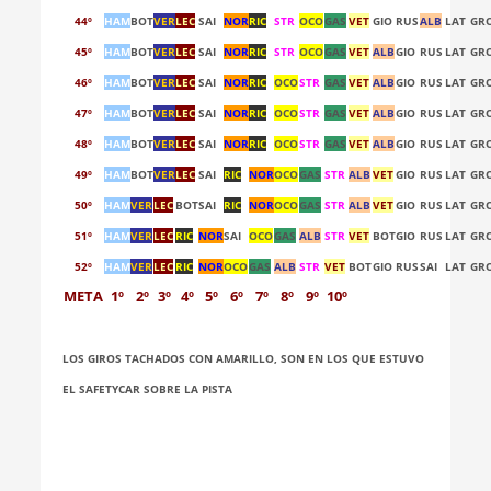
44º
HAM
BOT
VER
LEC
SAI
NOR
RIC
STR
OCO
GAS
VET
GIO
RUS
ALB
LAT
GR
45º
HAM
BOT
VER
LEC
SAI
NOR
RIC
STR
OCO
GAS
VET
ALB
GIO
RUS
LAT
GR
46º
HAM
BOT
VER
LEC
SAI
NOR
RIC
OCO
STR
GAS
VET
ALB
GIO
RUS
LAT
GR
47º
HAM
BOT
VER
LEC
SAI
NOR
RIC
OCO
STR
GAS
VET
ALB
GIO
RUS
LAT
GR
48º
HAM
BOT
VER
LEC
SAI
NOR
RIC
OCO
STR
GAS
VET
ALB
GIO
RUS
LAT
GR
49º
HAM
BOT
VER
LEC
SAI
RIC
NOR
OCO
GAS
STR
ALB
VET
GIO
RUS
LAT
GR
50º
HAM
VER
LEC
BOT
SAI
RIC
NOR
OCO
GAS
STR
ALB
VET
GIO
RUS
LAT
GR
51º
HAM
VER
LEC
RIC
NOR
SAI
OCO
GAS
ALB
STR
VET
BOT
GIO
RUS
LAT
GR
52º
HAM
VER
LEC
RIC
NOR
OCO
GAS
ALB
STR
VET
BOT
GIO
RUS
SAI
LAT
GR
META
1º
2º
3º
4º
5º
6º
7º
8º
9º
10º
LOS GIROS TACHADOS CON AMARILLO, SON EN LOS QUE ESTUVO
EL SAFETYCAR SOBRE LA PISTA