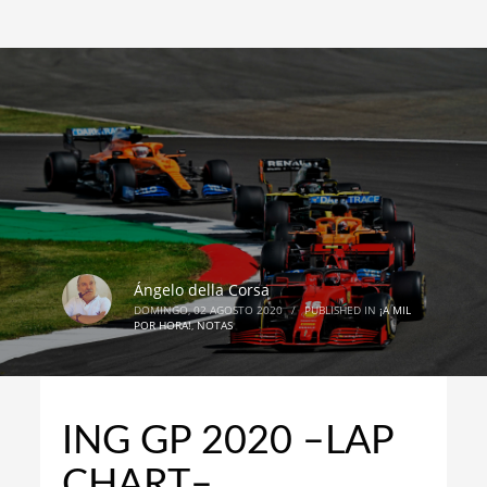
Ángelo della Corsa
DOMINGO, 02 AGOSTO 2020
/
PUBLISHED IN
¡A MIL
POR HORA!
,
NOTAS
ING GP 2020 –LAP
CHART–