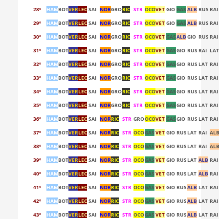
28º
HAM
BOT
VER
LEC
SAI
NOR
GRO
RIC
STR
OCO
VET
GIO
GAS
ALB
RUS
RAI
29º
HAM
BOT
VER
LEC
SAI
NOR
GRO
RIC
STR
OCO
VET
GIO
GAS
ALB
RUS
RAI
30º
HAM
BOT
VER
LEC
SAI
NOR
GRO
RIC
STR
OCO
VET
GAS
ALB
GIO
RUS
RAI
31º
HAM
BOT
VER
LEC
SAI
NOR
GRO
RIC
STR
OCO
VET
GAS
GIO
RUS
RAI
LA
32º
HAM
BOT
VER
LEC
SAI
NOR
GRO
RIC
STR
OCO
VET
GAS
GIO
RUS
LAT
RAI
33º
HAM
BOT
VER
LEC
SAI
NOR
GRO
RIC
STR
OCO
VET
GAS
GIO
RUS
LAT
RAI
34º
HAM
BOT
VER
LEC
SAI
NOR
GRO
RIC
STR
OCO
VET
GAS
GIO
RUS
LAT
RAI
35º
HAM
BOT
VER
LEC
SAI
NOR
GRO
RIC
STR
OCO
VET
GAS
GIO
RUS
LAT
RAI
36º
HAM
BOT
VER
LEC
SAI
NOR
RIC
STR
GRO
OCO
VET
GAS
GIO
RUS
LAT
RAI
37º
HAM
BOT
VER
LEC
SAI
NOR
RIC
STR
OCO
GAS
VET
GIO
RUS
LAT
RAI
AL
38º
HAM
BOT
VER
LEC
SAI
NOR
RIC
STR
OCO
GAS
VET
GIO
RUS
LAT
RAI
AL
39º
HAM
BOT
VER
LEC
SAI
NOR
RIC
STR
OCO
GAS
VET
GIO
RUS
LAT
ALB
RAI
40º
HAM
BOT
VER
LEC
SAI
NOR
RIC
STR
OCO
GAS
VET
GIO
RUS
LAT
ALB
RAI
41º
HAM
BOT
VER
LEC
SAI
NOR
RIC
STR
OCO
GAS
VET
GIO
RUS
ALB
LAT
RAI
42º
HAM
BOT
VER
LEC
SAI
NOR
RIC
STR
OCO
GAS
VET
GIO
RUS
ALB
LAT
RAI
43º
HAM
BOT
VER
LEC
SAI
NOR
RIC
STR
OCO
GAS
VET
GIO
RUS
ALB
LAT
RAI