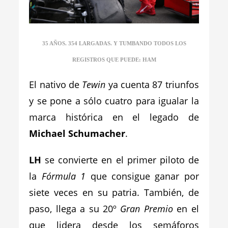
35 AÑOS. 354 LARGADAS. Y TUMBANDO TODOS LOS
REGISTROS QUE PUEDE: HAM
El nativo de
Tewin
ya cuenta 87 triunfos
y se pone a sólo cuatro para igualar la
marca histórica en el legado de
Michael Schumacher
.
LH
se convierte en el primer piloto de
la
Fórmula 1
que consigue ganar por
siete veces en su patria. También, de
paso, llega a su 20º
Gran Premio
en el
que lidera desde los semáforos