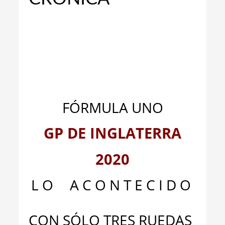
_
FÓRMULA UNO
GP DE INGLATERRA
2020
L O
__
A C O N T E C I D O
CON SÓLO TRES RUEDAS