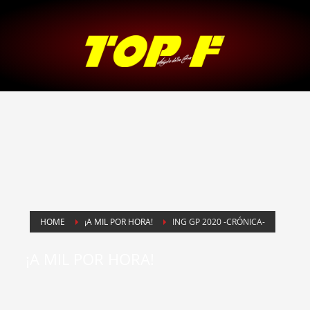
HOME
¡A MIL POR HORA!
ING GP 2020 -CRÓNICA-
¡A MIL POR HORA!