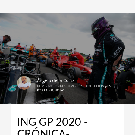
Ángelo della Corsa
DOMINGO, 02 AGOSTO 2020
/
PUBLISHED IN
¡A MIL
POR HORA!
,
NOTAS
ING GP 2020 -
CRÓNICA-