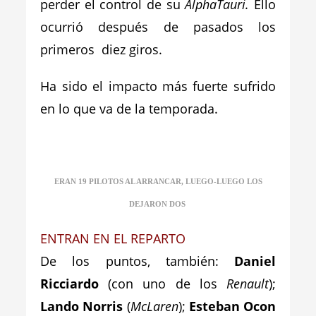
perder el control de su
AlphaTauri.
Ello
ocurrió después de pasados los
primeros diez giros.
Ha sido el impacto más fuerte sufrido
en lo que va de la temporada.
ERAN 19 PILOTOS AL ARRANCAR, LUEGO-LUEGO LOS
DEJARON DOS
ENTRAN EN EL REPARTO
De los puntos, también:
Daniel
Ricciardo
(con uno de los
Renault
);
Lando Norris
(
McLaren
);
Esteban Ocon