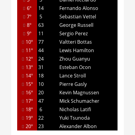
6º
14
Fernando Alonso
7º
5
Sebastian Vettel
8º
63
George Russell
9º
11
Sergio Perez
10º
77
Valtteri Bottas
11º
44
Lewis Hamilton
12º
24
Zhou Guanyu
13º
31
Esteban Ocon
14º
18
Lance Stroll
15º
10
Pierre Gasly
16º
20
Kevin Magnussen
17º
47
Mick Schumacher
18º
6
Nicholas Latifi
19º
22
Yuki Tsunoda
20º
23
Alexander Albon