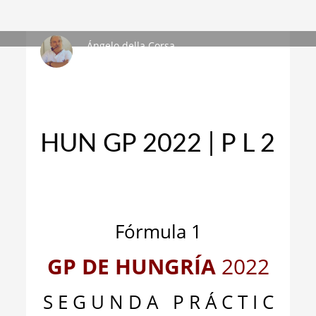
Ángelo della Corsa
VIERNES, 29 JULIO 2022
/
PUBLISHED IN
¡A MIL POR
HORA!
,
NOTAS
HUN GP 2022 | P L 2
_
_
Fórmula 1
GP DE HUNGRÍA
2022
S E G U N D A P R Á C T I C