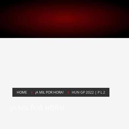
HOME
¡A MIL POR HORA!
HUN GP 2022 | P L 2
¡A MIL POR HORA!