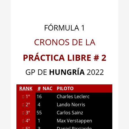
FÓRMULA 1
CRONOS DE LA
PRÁCTICA LIBRE # 2
GP DE
HUNGRÍA
2022
RANK
#
NAC
PILOTO
1º
16
Charles Leclerc
2º
4
Lando Norris
3º
55
Carlos Sainz
4º
1
Max Verstappen
5º
3
Daniel Ricciardo