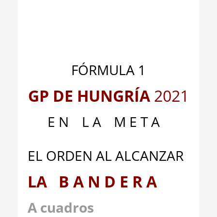
_
_
FÓRMULA 1
GP DE HUNGRÍA
2021
E N
_
L A
__
M E T A
EL ORDEN AL ALCANZAR
LA B A N D E R A
A cuadros