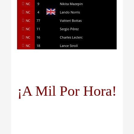
NC
9
Nikita Mazepin
NC
4
Lando Norris
NC
77
Valtteri Bottas
NC
11
Sergio Pérez
NC
16
Charles Leclerc
NC
18
Lance Stroll
¡A Mil Por Hora!