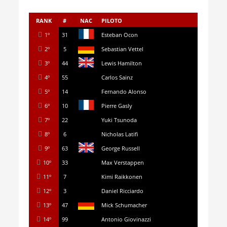
RANK
#
NAC
PILOTO
1º
31
Esteban Ocon
2º
5
Sebastian Vettel
3º
44
Lewis Hamilton
4º
55
Carlos Sainz
5º
14
Fernando Alonso
6º
10
Pierre Gasly
7º
22
Yuki Tsunoda
8º
6
Nicholas Latifi
9º
63
George Russell
10º
33
Max Verstappen
11º
7
Kimi Raikkonen
12º
3
Daniel Ricciardo
13º
47
Mick Schumacher
14º
99
Antonio Giovinazzi