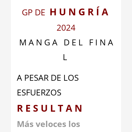
H U N G R Í A
GP DE
2024
M A N G A D E L F I N A
L
A PESAR DE LOS
ESFUERZOS
R E S U L T A N
Más veloces los