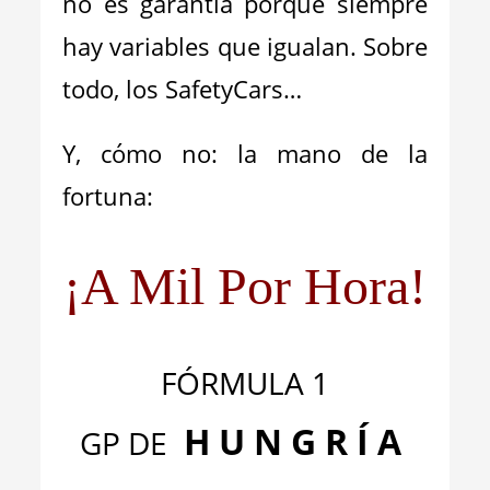
no es garantía porque siempre
hay variables que igualan. Sobre
todo, los SafetyCars…
Y, cómo no: la mano de la
fortuna:
¡A Mil Por Hora!
FÓRMULA 1
H U N G R Í A
GP DE