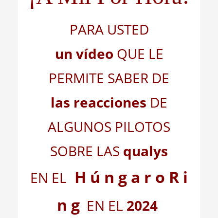
PARA USTED
un vídeo
QUE LE
PERMITE SABER DE
las reacciones
DE
ALGUNOS PILOTOS
SOBRE LAS
qualys
H ú n g a r o R i
EN EL
n g
EN EL
2024