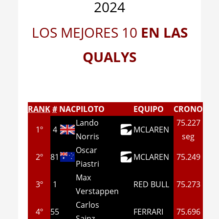
2024
LOS MEJORES 10
EN LAS
QUALYS
RANK
#
NAC
PILOTO
EQUIPO
CRONO
Lando
75.227
1º
4
MCLAREN
Norris
seg
Oscar
2º
81
MCLAREN
75.249
Piastri
Max
3º
1
RED BULL
75.273
Verstappen
Carlos
4º
55
FERRARI
75.696
Sainz