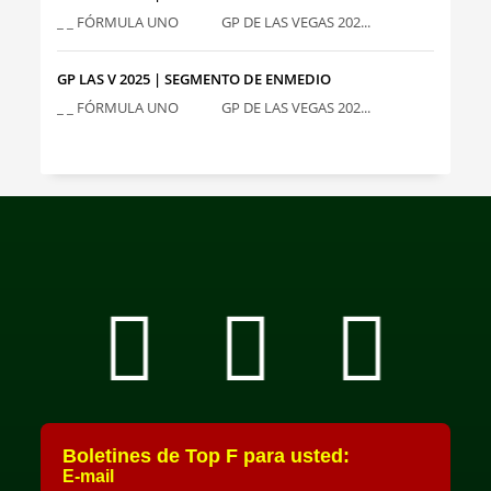
_ _ FÓRMULA UNO GP DE LAS VEGAS 202...
GP LAS V 2025 | SEGMENTO DE ENMEDIO
_ _ FÓRMULA UNO GP DE LAS VEGAS 202...
Boletines de Top F para usted:
E-mail