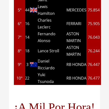
Lewis
5º
44
MERCEDES
75.854
Hamilton
Charles
6º
16
FERRARI
75.905
Leclerc
Fernando
ASTON
7º
14
76.043
Alonso
MARTIN
ASTON
8º
18
Lance Stroll
76.244
MARTIN
Daniel
9º
3
RB HONDA
76.447
Ricciardo
Yuki
10º
22
RB HONDA
76.477
Tsunoda
¡A Mil Por Hora!