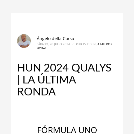
Ángelo della Corsa
SÁBADO, 20 JULIO 2024
/
PUBLISHED IN
¡A MIL POR
HORA!
HUN 2024 QUALYS
| LA ÚLTIMA
RONDA
_
_
FÓRMULA UNO