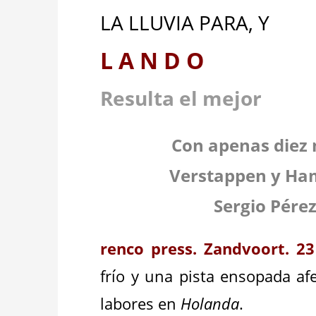
LA LLUVIA PARA, Y
L A N D O
Resulta el mejor
Con apenas diez 
Verstappen y Ham
Sergio Pére
renco press. Zandvoort. 23
frío y una pista ensopada af
labores en
Holanda
.