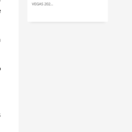
VEGAS 202...
e
n
o
s