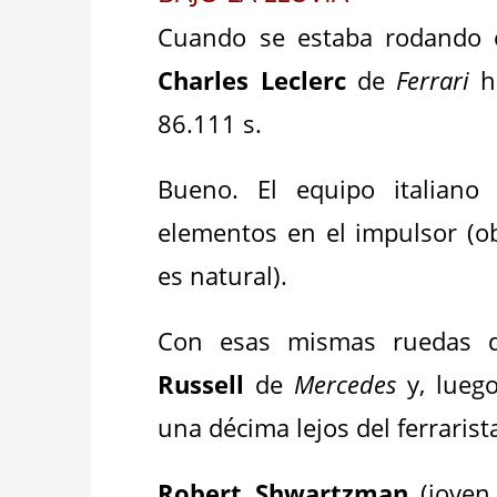
Cuando se estaba rodando c
Charles Leclerc
de
Ferrari
ha
86.111 s.
Bueno. El equipo italiano
elementos en el impulsor (o
es natural).
Con esas mismas ruedas d
Russell
de
Mercedes
y, lueg
una décima lejos del ferrarist
Robert Shwartzman
(joven