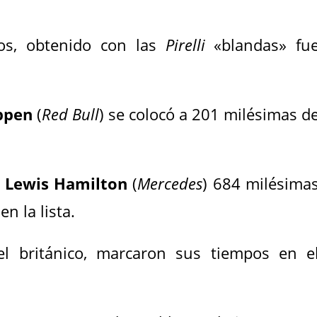
os, obtenido con las
Pirelli
«blandas» fu
ppen
(
Red Bull
) se colocó a 201 milésimas d
r
Lewis Hamilton
(
Mercedes
) 684 milésima
n la lista.
l británico, marcaron sus tiempos en e