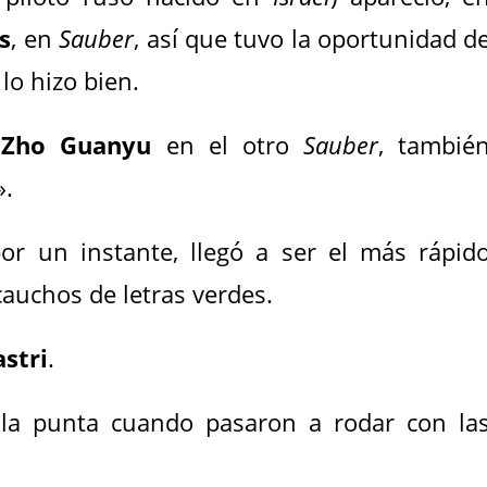
s
, en
Sauber
, así que tuvo la oportunidad d
lo hizo bien.
y
Zho Guanyu
en el otro
Sauber
, tambié
».
por un instante, llegó a ser el más rápid
 cauchos de letras verdes.
astri
.
 la punta cuando pasaron a rodar con la