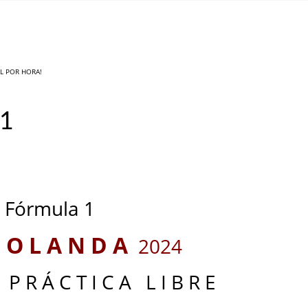
IL POR HORA!
 1
_
_
Fórmula 1
O L A N D A
2024
 P R Á C T I C A L I B R E