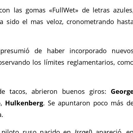
on las gomas «FullWet» de letras azules
 sido el mas veloz, cronometrando hast
 presumió de haber incorporado nuevo
bservando los límites reglamentarios, com
e tacos, abrieron buenos giros:
Georg
o,
Hulkenberg
. Se apuntaron poco más d
a.
 piloto ruso nacido en
Israel
) apareció, e