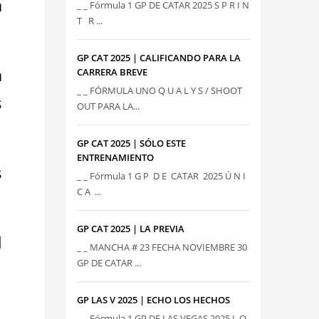
a
_ _ Fórmula 1 GP DE CATAR 2025 S P R I N
T R ...
GP CAT 2025 | CALIFICANDO PARA LA
a
CARRERA BREVE
_ _ FÓRMULA UNO Q U A L Y S / SHOOT
s
OUT PARA LA...
GP CAT 2025 | SÓLO ESTE
ENTRENAMIENTO
s
_ _ Fórmula 1 G P D E CATAR 2025 Ú N I
C A ...
GP CAT 2025 | LA PREVIA
l
_ _ MANCHA # 23 FECHA NOVIEMBRE 30
GP DE CATAR ...
GP LAS V 2025 | ECHO LOS HECHOS
_ _ Fórmula 1 GP DE LAS VEGAS 2025 L O