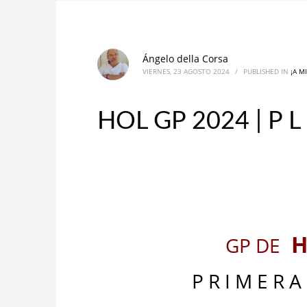
Ángelo della Corsa
VIERNES, 23 AGOSTO 2024
/
PUBLISHED IN
¡A M
HOL GP 2024 | P L
H 
GP DE
P R I M E R A