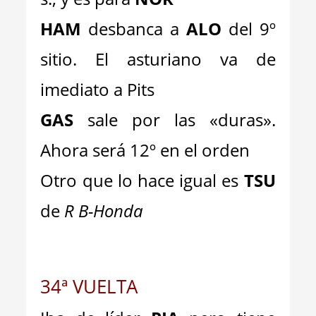
HAM
desbanca a
ALO
del 9º
sitio. El asturiano va de
imediato a Pits
GAS
sale por las «duras».
Ahora será 12º en el orden
Otro que lo hace igual es
TSU
de
R B-Honda
34ª VU
ELTA