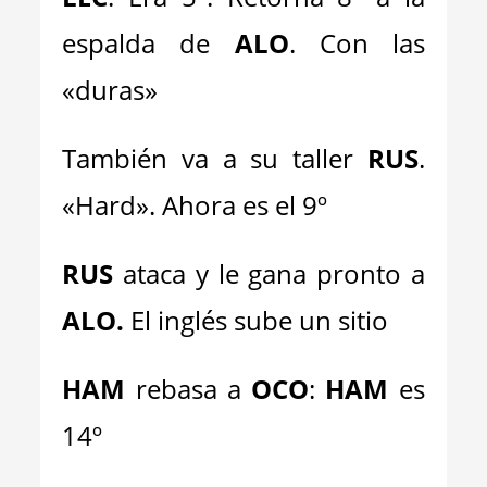
espalda de
ALO
. Con las
«duras»
También va a su taller
RUS
.
«Hard». Ahora es el 9º
RUS
ataca y le gana pronto a
ALO.
El inglés sube un sitio
HAM
rebasa a
OCO
:
HAM
es
14º