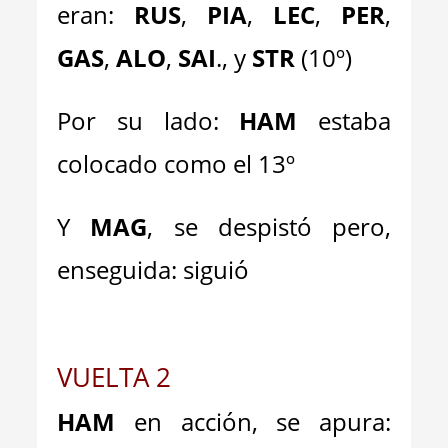
eran:
RUS
,
PIA
,
LEC
,
PER
,
GAS
,
ALO
,
SAI
., y
STR
(10º)
Por su lado:
HAM
estaba
colocado como el 13º
Y
MAG
, se despistó pero,
enseguida: siguió
VUELTA 2
HAM
en acción, se apura: