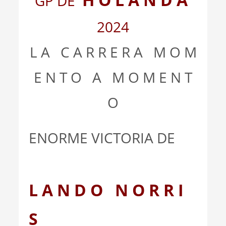
GP DE
2024
L A C A R R E R A M O M
E N T O A M O M E N T
O
ENORME VICTORIA DE
L A N D O N O R R I
S