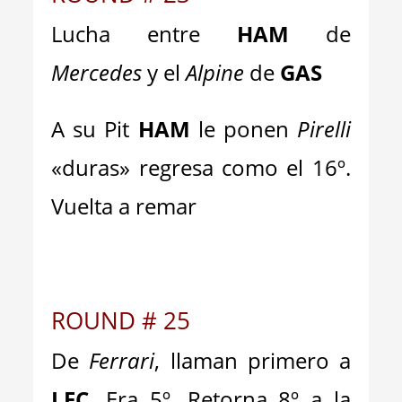
Lucha entre
HAM
de
Mercedes
y el
Alpine
de
GAS
A su Pit
HAM
le ponen
Pirelli
«duras» regresa como el 16º.
Vuelta a remar
ROUND # 25
De
Ferrari
, llaman primero a
LEC
. Era 5º. Retorna 8º a la