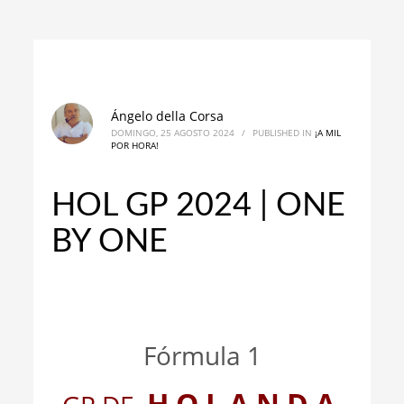
Ángelo della Corsa
DOMINGO, 25 AGOSTO 2024
/
PUBLISHED IN
¡A MIL
POR HORA!
HOL GP 2024 | ONE
BY ONE
_
_
Fórmula 1
H O L A N D A