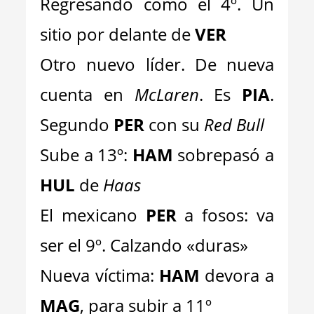
Regresando como el 4º. Un
sitio por delante de
VER
Otro nuevo líder. De nueva
cuenta en
McLaren
. Es
PIA
.
Segundo
PER
con su
Red Bull
Sube a 13º:
HAM
sobrepasó a
HUL
de
Haas
El mexicano
PER
a fosos: va
ser el 9º. Calzando «duras»
Nueva víctima:
HAM
devora a
MAG
, para subir a 11º