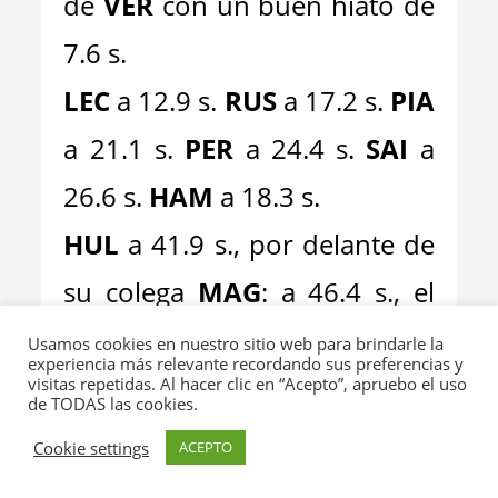
de
VER
con un buen hiato de
7.6 s.
LEC
a 12.9 s.
RUS
a 17.2 s.
PIA
a 21.1 s.
PER
a 24.4 s.
SAI
a
26.6 s.
HAM
a 18.3 s.
HUL
a 41.9 s., por delante de
su colega
MAG
: a 46.4 s., el
danés es por ahora, el 10º
Usamos cookies en nuestro sitio web para brindarle la
experiencia más relevante recordando sus preferencias y
visitas repetidas. Al hacer clic en “Acepto”, apruebo el uso
de TODAS las cookies.
Cookie settings
ACEPTO
GIRO 36º