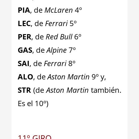
PIA
, de
McLaren
4º
LEC
, de
Ferrari
5º
PER
, de
Red Bull
6º
GAS
, de
Alpine
7º
SAI
, de
Ferrari
8º
ALO
, de
Aston Martin
9º y,
STR
(de
Aston Martin
también.
Es el 10º)
11º GIRO