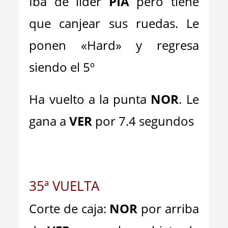
Iba de líder
PIA
pero tiene
que canjear sus ruedas. Le
ponen «
Hard» y regresa
siendo el 5º
Ha vuelto a la punta
NOR
. Le
gana a
VER
por 7.4 segundos
35ª VUELTA
Corte de caja:
NOR
por arriba