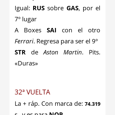
Igual:
RUS
sobre
GAS
, por el
7º lugar
A Boxes
SAI
con el otro
Ferrari
. Regresa para ser el 9º
STR
de
Aston Martin
. Pits.
«Duras»
32ª VUELTA
La + ráp. Con marca de:
74.319
s., y es para
NOR