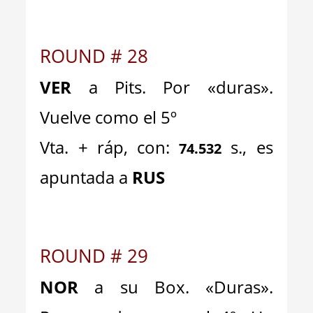
ROUND # 28
VER
a Pits. Por «duras».
Vuelve como el 5º
Vta. + ráp, con:
s., es
74.532
apuntada a
RUS
ROUND # 29
NOR
a su Box. «Duras».