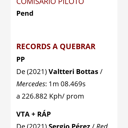
COMISARIO PILOTO
Pend
RECORDS A QUEBRAR
PP
De (2021)
Valtteri Bottas
/
Mercedes
: 1m 08.469s
a 226.882 Kph/ prom
VTA + RÁP
De (2021)
Sergio Pérez
/
Red