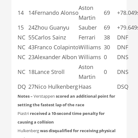
Aston
14
14
Fernando Alonso
69
+78.049
Martin
15
24
Zhou Guanyu
Sauber
69
+79.649
NC
55
Carlos Sainz
Ferrari
38
DNF
NC
43
Franco Colapinto
Williams
30
DNF
NC
23
Alexander Albon
Williams
0
DNS
Aston
NC
18
Lance Stroll
0
DNS
Martin
DQ
27
Nico Hulkenberg
Haas
DSQ
Notes –
Verstappen
scored an additional point for
setting the fastest lap of the race
Piastri
received a 10-second time penalty for
causing a collision
Hulkenberg
was disqualified for receiving physical