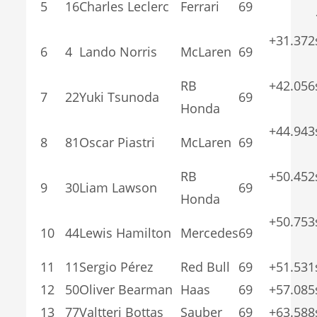
5
16
Charles Leclerc
Ferrari
69
1
+31.3
6
4
Lando Norris
McLaren
69
RB
+42.0
7
22
Yuki Tsunoda
69
Honda
+44.9
8
81
Oscar Piastri
McLaren
69
RB
+50.4
9
30
Liam Lawson
69
Honda
+50.7
10
44
Lewis Hamilton
Mercedes
69
11
11
Sergio Pérez
Red Bull
69
+51.531
12
50
Oliver Bearman
Haas
69
+57.085
13
77
Valtteri Bottas
Sauber
69
+63.588