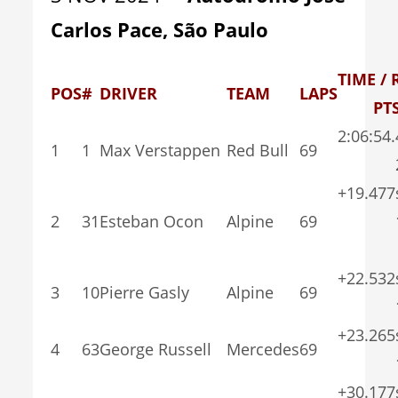
Carlos Pace, São Paulo
TIME /
POS
#
DRIVER
TEAM
LAPS
PT
2:06:54
1
1
Max Verstappen
Red Bull
69
2
+19.4
2
31
Esteban Ocon
Alpine
69
1
+22.5
3
10
Pierre Gasly
Alpine
69
1
+23.2
4
63
George Russell
Mercedes
69
1
+30.1