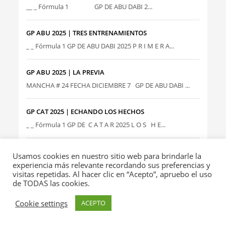
__ _ Fórmula 1 GP DE ABU DABI 2...
GP ABU 2025 | TRES ENTRENAMIENTOS
_ _ Fórmula 1 GP DE ABU DABI 2025 P R I M E R A...
GP ABU 2025 | LA PREVIA
MANCHA # 24 FECHA DICIEMBRE 7 GP DE ABU DABI ...
GP CAT 2025 | ECHANDO LOS HECHOS
_ _ Fórmula 1 GP DE C A T A R 2025 L O S H E...
GP CAT 2025 | PILOTOS Y GIROS AL DETALLE
Usamos cookies en nuestro sitio web para brindarle la
_ _ Fórmula 1 GP DE CATAR 2025 L A C A R R E ...
experiencia más relevante recordando sus preferencias y
visitas repetidas. Al hacer clic en “Acepto”, apruebo el uso
de TODAS las cookies.
GP CAT 2025 | NOTA SOBRE LA JUSTA
Cookie settings
ACEPTO
_ _ Fórmula 1 GP DE CATAR 2025 L A C A R R E ...