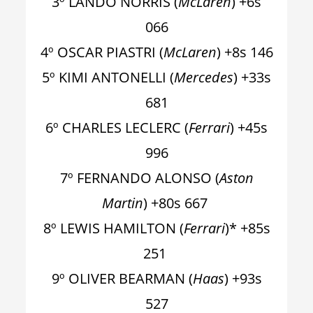
3º LANDO NORRIS (
McLaren
) +6s
066
4º OSCAR PIASTRI (
McLaren
) +8s 146
5º KIMI ANTONELLI (
Mercedes
) +33s
681
6º CHARLES LECLERC (
Ferrari
) +45s
996
7º FERNANDO ALONSO (
Aston
Martin
) +80s 667
8º LEWIS HAMILTON (
Ferrari
)* +85s
251
9º OLIVER BEARMAN (
Haas
) +93s
527