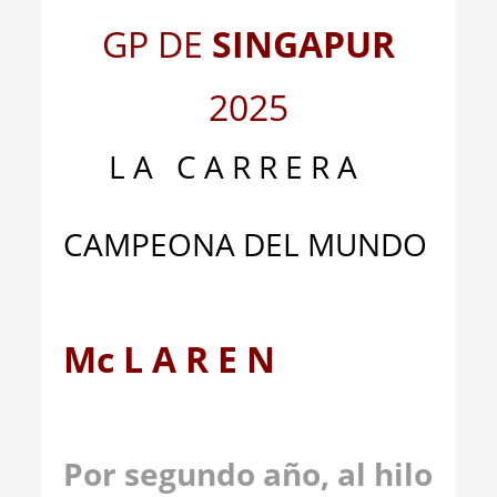
GP DE
SING
APUR
2025
L A C A R R E R A
CAMPEONA DEL MUNDO
Mc L A R E N
Por segundo año, al hilo