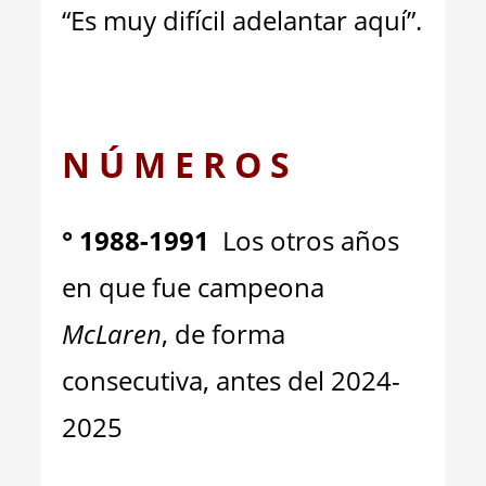
“Es muy difícil adelantar aquí”.
N Ú M E R O S
°
1988-1991
Los otros años
en que fue campeona
McLaren
, de forma
consecutiva, antes del 2024-
2025