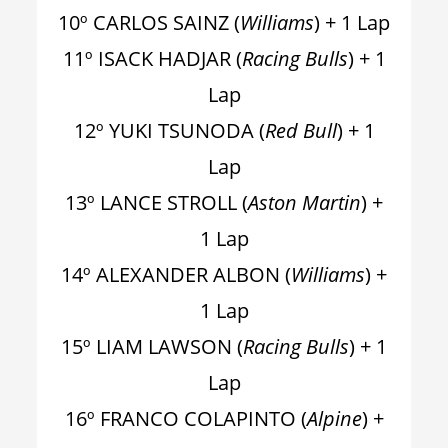
10º CARLOS SAINZ (
Williams
) + 1 Lap
11º ISACK HADJAR (
Racing Bulls
) + 1
Lap
12º YUKI TSUNODA (
Red Bull
) + 1
Lap
13º LANCE STROLL (
Aston Martin
) +
1 Lap
14º ALEXANDER ALBON (
Williams
) +
1 Lap
15º LIAM LAWSON (
Racing Bulls
) + 1
Lap
16º FRANCO COLAPINTO (
Alpine
) +