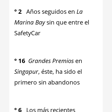
°
2
Años seguidos en
La
Marina Bay
sin que entre el
SafetyCar
°
16
Grandes Premios
en
Singapur
, éste, ha sido el
primero sin abandonos
°
6
Los más recientes