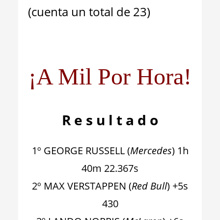
(cuenta un total de 23)
¡A Mil Por Hora!
R e s u l t a d o
1º GEORGE RUSSELL (
Mercedes
) 1h
40m 22.367s
2º MAX VERSTAPPEN (
Red Bull
) +5s
430