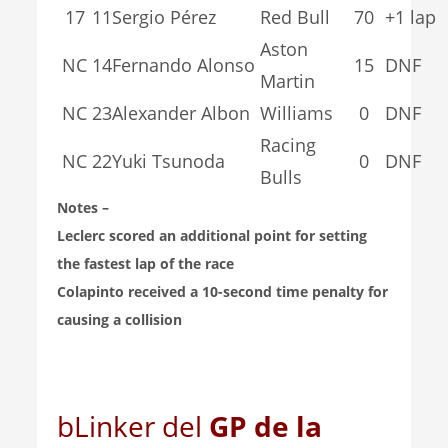
17
11
Sergio Pérez
Red Bull
70
+1 lap
Aston
NC
14
Fernando Alonso
15
DNF
Martin
NC
23
Alexander Albon
Williams
0
DNF
Racing
NC
22
Yuki Tsunoda
0
DNF
Bulls
Notes –
Leclerc scored an additional point for setting
the fastest lap of the race
Colapinto received a 10-second time penalty for
causing a collision
bLinker del
GP de la