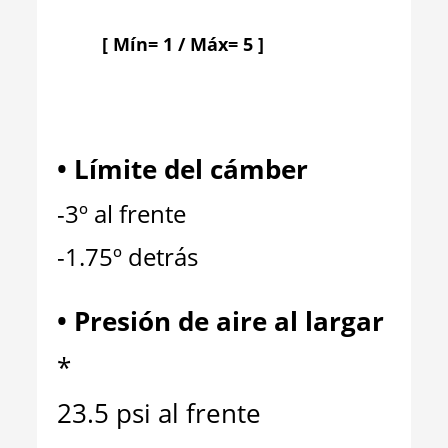
[ Mín= 1 / Máx= 5 ]
• Límite del cámber
-3º al frente
-1.75º detrás
•
Presión de aire al largar
*
23.5 psi al frente