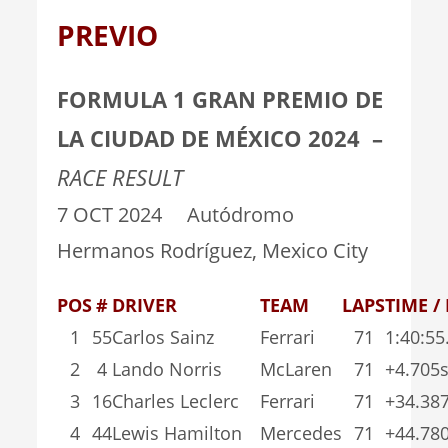
PREVIO
FORMULA 1 GRAN PREMIO DE
LA CIUDAD DE MÉXICO 2024
–
RACE RESULT
7 OCT 2024 Autódromo
Hermanos Rodríguez, Mexico City
POS
#
DRIVER
TEAM
LAPS
TIME /
1
55
Carlos Sainz
Ferrari
71
1:40:55
2
4
Lando Norris
McLaren
71
+4.705
3
16
Charles Leclerc
Ferrari
71
+34.38
4
44
Lewis Hamilton
Mercedes
71
+44.78