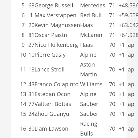
5
63
George Russell
Mercedes
71
+48.53
6
1
Max Verstappen
Red Bull
71
+59.55
7
20
Kevin Magnussen
Haas
71
+63.64
8
81
Oscar Piastri
McLaren
71
+64.92
9
27
Nico Hulkenberg
Haas
70
+1 lap
10
10
Pierre Gasly
Alpine
70
+1 lap
Aston
11
18
Lance Stroll
70
+1 lap
Martin
12
43
Franco Colapinto
Williams
70
+1 lap
13
31
Esteban Ocon
Alpine
70
+1 lap
14
77
Valtteri Bottas
Sauber
70
+1 lap
15
24
Zhou Guanyu
Sauber
70
+1 lap
Racing
16
30
Liam Lawson
70
+1 lap
Bulls