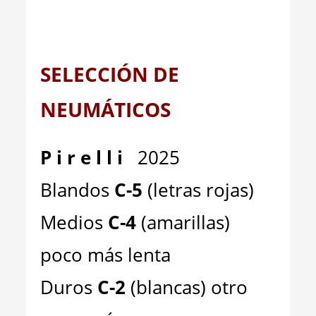
SELECCIÓN DE
NEUMÁTICOS
P i r e l l i
2025
Blandos
C-5
(letras rojas)
Medios
C-4
(amarillas)
poco más lenta
Duros
C-2
(blancas) otro