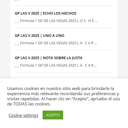
GP LAS V 2025 | ECHO LOS HECHOS
_ _ Fórmula 1 GP DE LAS VEGAS 2025 L O S H E ...
GP LAS V 2025 | UNO A UNO
_ _ Fórmula 1 GP DE LAS VEGAS 2025 L A C A R ...
GP LAS V 2025 | NOTA SOBRE LA JUSTA
_ _ Fórmula 1 GP DE LAS VEGAS 2025 L A C A R ...
GP LAS V 2025 | LA INSTANCIA DECISIVA
_ _ FÓRMULA UNO GP DE LAS VEGAS 202...
Usamos cookies en nuestro sitio web para brindarle la
experiencia más relevante recordando sus preferencias y
visitas repetidas. Al hacer clic en “Acepto”, apruebo el uso
GP LAS V 2025 | SEGMENTO DE ENMEDIO
de TODAS las cookies.
_ _ FÓRMULA UNO GP DE LAS VEGAS 202...
Cookie settings
ACEPTO